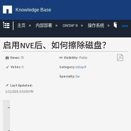
Knowledge Base
扩展/隐缩全局层次
主页
内部部署
ONTAP 9
操作系统
ONT
启用NVE后、如何擦除磁盘？
Views:
70
Visibility:
Public
另
Votes:
0
Category:
ontap-9
存
Specialty:
hw
为
PDF
Last Updated:
2/12/2024, 6:53:05 PM
适
用
场
景