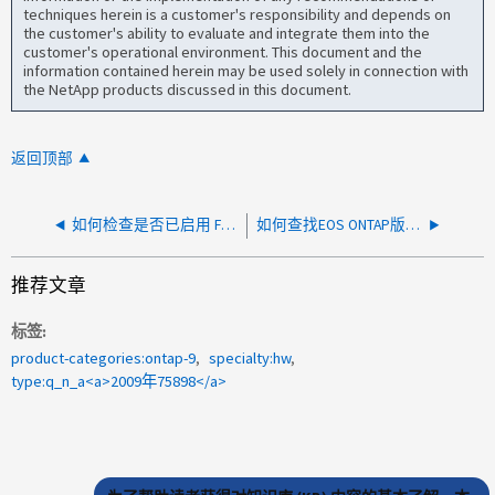
techniques herein is a customer's responsibility and depends on
the customer's ability to evaluate and integrate them into the
customer's operational environment. This document and the
information contained herein may be used solely in connection with
the NetApp products discussed in this document.
返回顶部
如何检查是否已启用 FlexCache
如何查找EOS ONTAP版本的固件
推荐文章
标签
product-categories:ontap-9
specialty:hw
type:q_n_a<a>2009年75898</a>