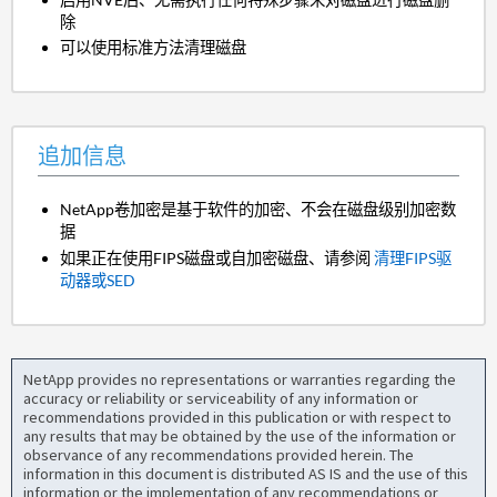
除
可以使用标准方法清理磁盘
追加信息
NetApp卷加密是基于软件的加密、不会在磁盘级别加密数
据
如果正在使用FIPS磁盘或自加密磁盘、请参阅
清理FIPS驱
动器或SED
NetApp provides no representations or warranties regarding the
accuracy or reliability or serviceability of any information or
recommendations provided in this publication or with respect to
any results that may be obtained by the use of the information or
observance of any recommendations provided herein. The
information in this document is distributed AS IS and the use of this
information or the implementation of any recommendations or