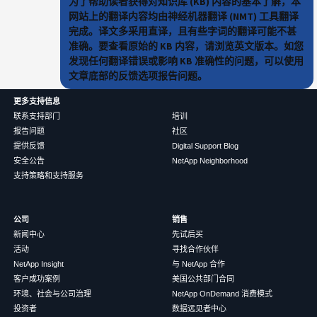
为了帮助读者获得对知识库 (KB) 内容的基本了解，本
网站上的翻译内容均由神经机器翻译 (NMT) 工具翻译
完成。译文多采用直译，且有些字词的翻译可能不甚
准确。要查看原始的 KB 内容，请浏览英文版本。如您
发现任何翻译错误或影响 KB 准确性的问题，可以使用
文章底部的反馈选项报告问题。
更多支持信息
联系支持部门
培训
报告问题
社区
提供反馈
Digital Support Blog
安全公告
NetApp Neighborhood
支持策略和支持服务
公司
销售
新闻中心
先试后买
活动
寻找合作伙伴
NetApp Insight
与 NetApp 合作
客户成功案例
美国公共部门合同
环境、社会与公司治理
NetApp OnDemand 消费模式
投资者
数据远见者中心