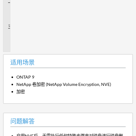
问
题
解
答
追
加
信
息
适用场景
ONTAP 9
NetApp 卷加密 (NetApp Volume Encryption, NVE)
加密
问题解答
启用NVE后、无需执行任何特殊步骤来对磁盘进行磁盘删