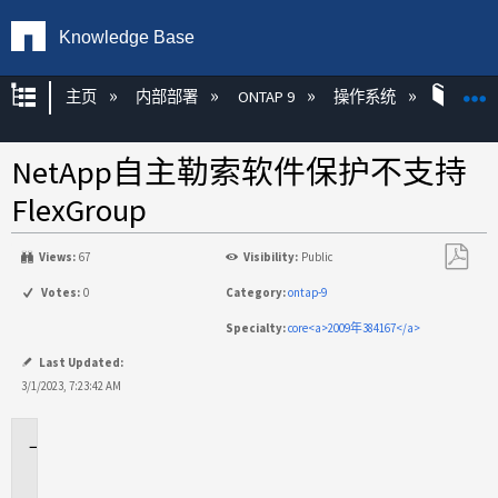
Knowledge Base
扩展/隐缩全局层次
主页
内部部署
ONTAP 9
操作系统
ONT
NetApp自主勒索软件保护不支持
FlexGroup
Views:
67
Visibility:
Public
另
Votes:
0
Category:
ontap-9
存
Specialty:
core<a>2009年384167</a>
为
PDF
Last Updated:
3/1/2023, 7:23:42 AM
适
用
场