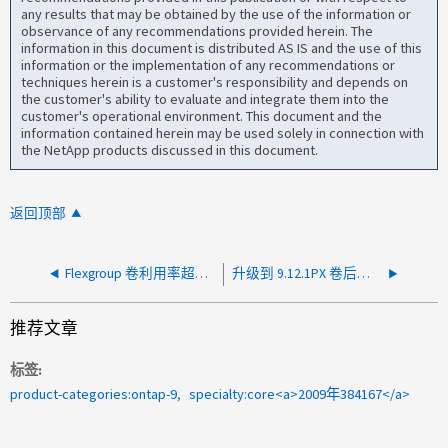
any results that may be obtained by the use of the information or
observance of any recommendations provided herein. The
information in this document is distributed AS IS and the use of this
information or the implementation of any recommendations or
techniques herein is a customer's responsibility and depends on
the customer's ability to evaluate and integrate them into the
customer's operational environment. This document and the
information contained herein may be used solely in connection with
the NetApp products discussed in this document.
返回顶部
Flexgroup 卷利用率超过 90%，并且即将用满
升级到 9.12.1PX 卷后，未创建计划的 Snapshot
推荐文章
标签
product-categories:ontap-9
specialty:core<a>2009年384167</a>