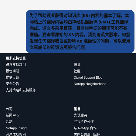
为了帮助读者获得对知识库 (KB) 内容的基本了解，本
网站上的翻译内容均由神经机器翻译 (NMT) 工具翻译
完成。译文多采用直译，且有些字词的翻译可能不甚
准确。要查看原始的 KB 内容，请浏览英文版本。如您
发现任何翻译错误或影响 KB 准确性的问题，可以使用
文章底部的反馈选项报告问题。
更多支持信息
联系支持部门
培训
报告问题
社区
提供反馈
Digital Support Blog
安全公告
NetApp Neighborhood
支持策略和支持服务
公司
销售
新闻中心
先试后买
活动
寻找合作伙伴
NetApp Insight
与 NetApp 合作
客户成功案例
美国公共部门合同