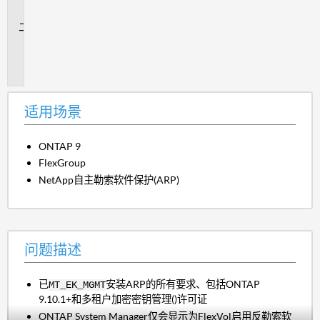
景
问
题
描
述
适用场景
ONTAP 9
FlexGroup
NetApp自主勒索软件保护(ARP)
问题描述
已
安装ARP的所有要求、包括ONTAP
MT_EK_MGMT
9.10.1+和多租户加密密钥管理()许可证
ONTAP System Manager仅会显示为FlexVol启用反勒索软