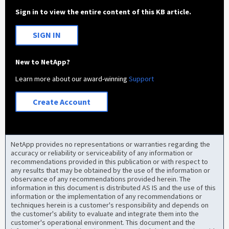
Sign in to view the entire content of this KB article.
SIGN IN
New to NetApp?
Learn more about our award-winning
Support
Create Account
NetApp provides no representations or warranties regarding the
accuracy or reliability or serviceability of any information or
recommendations provided in this publication or with respect to
any results that may be obtained by the use of the information or
observance of any recommendations provided herein. The
information in this document is distributed AS IS and the use of this
information or the implementation of any recommendations or
techniques herein is a customer's responsibility and depends on
the customer's ability to evaluate and integrate them into the
customer's operational environment. This document and the