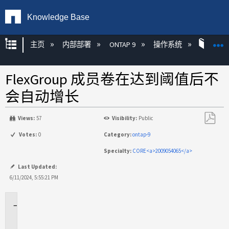
Knowledge Base
扩展/隐缩全局层次
主页
内部部署
ONTAP 9
操作系统
ONT
FlexGroup 成员卷在达到阈值后不
会自动增长
Views:
57
Visibility:
Public
另
Votes:
0
Category:
ontap-9
存
Specialty:
CORE<a>2009054065</a>
为
PDF
Last Updated:
6/11/2024, 5:55:21 PM
适
用
场