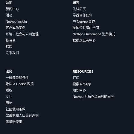
公司
销售
新闻中心
先试后买
活动
寻找合作伙伴
NetApp Insight
与 NetApp 合作
客户成功案例
美国公共部门合同
环境、社会与公司治理
NetApp OnDemand 消费模式
投资者
数据远见者中心
招聘
联系我们
法务
RESOURCES
一般条款和条件
订阅
隐私 & Cookie 政策
搜索 NetApp
版权
知识中心
专利
NetApp 对乌克兰局势的回应
商标
社区使用条款
奴隶制和人口贩运声明
无障碍使用