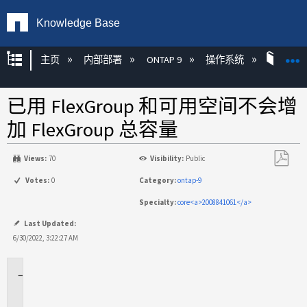
Knowledge Base
扩展/隐缩全局层次
主页
内部部署
ONTAP 9
操作系统
ONT
已用 FlexGroup 和可用空间不会增
加 FlexGroup 总容量
Views:
70
Visibility:
Public
另
Votes:
0
Category:
ontap-9
存
Specialty:
core<a>2008841061</a>
为
PDF
Last Updated:
6/30/2022, 3:22:27 AM
适
用
场