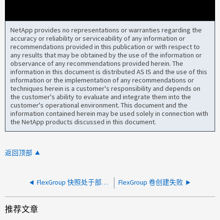
NetApp provides no representations or warranties regarding the
accuracy or reliability or serviceability of any information or
recommendations provided in this publication or with respect to
any results that may be obtained by the use of the information or
observance of any recommendations provided herein. The
information in this document is distributed AS IS and the use of this
information or the implementation of any recommendations or
techniques herein is a customer's responsibility and depends on
the customer's ability to evaluate and integrate them into the
customer's operational environment. This document and the
information contained herein may be used solely in connection with
the NetApp products discussed in this document.
返回顶部
FlexGroup 快照处于部分状态
FlexGroup 卷创建失败
推荐文章