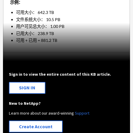
示例：
可用大小： 642.3 TB
文件系统大小： 10.5 PB
用户可见总大小： 1.00 PB
已用大小： 238.9 TB
可用 + 已用 = 881.2 TB
Sign in to view the entire content of this KB article.
SIGN IN
New to NetApp?
Learn more about our award-winning
Support
Create Account