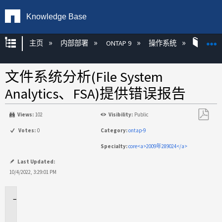
Knowledge Base
扩展/隐缩全局层次
主页
内部部署
ONTAP 9
操作系统
ONT
文件系统分析(File System
Analytics、FSA)提供错误报告
Views:
102
Visibility:
Public
另
Votes:
0
Category:
ontap-9
存
Specialty:
core<a>2009年289024</a>
为
PDF
Last Updated:
10/4/2022, 3:29:01 PM
适
用
场