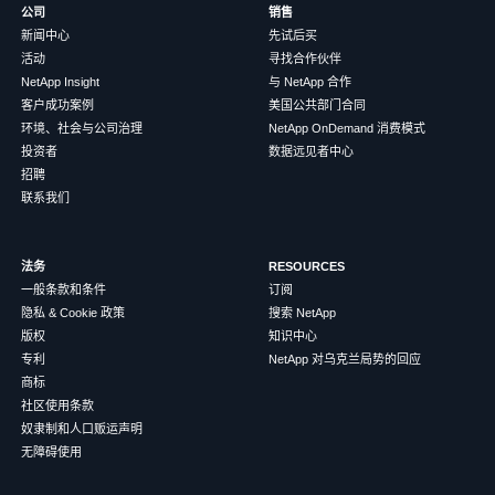
公司
销售
新闻中心
先试后买
活动
寻找合作伙伴
NetApp Insight
与 NetApp 合作
客户成功案例
美国公共部门合同
环境、社会与公司治理
NetApp OnDemand 消费模式
投资者
数据远见者中心
招聘
联系我们
法务
RESOURCES
一般条款和条件
订阅
隐私 & Cookie 政策
搜索 NetApp
版权
知识中心
专利
NetApp 对乌克兰局势的回应
商标
社区使用条款
奴隶制和人口贩运声明
无障碍使用