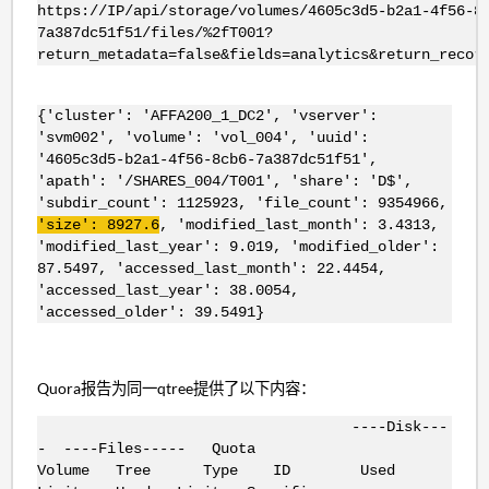
https://IP/api/storage/volumes/4605c3d5-b2a1-4f56-8
7a387dc51f51/files/%2fT001?
return_metadata=false&fields=analytics&return_recor
{'cluster': 'AFFA200_1_DC2', 'vserver':
'svm002', 'volume': 'vol_004', 'uuid':
'4605c3d5-b2a1-4f56-8cb6-7a387dc51f51',
'apath': '/SHARES_004/T001', 'share': 'D$',
'subdir_count': 1125923, 'file_count': 9354966,
'size': 8927.6
, 'modified_last_month': 3.4313,
'modified_last_year': 9.019, 'modified_older':
87.5497, 'accessed_last_month': 22.4454,
'accessed_last_year': 38.0054,
'accessed_older': 39.5491}
Quora报告为同一qtree提供了以下内容：
----Disk---
- ----Files----- Quota
Volume Tree Type ID Used