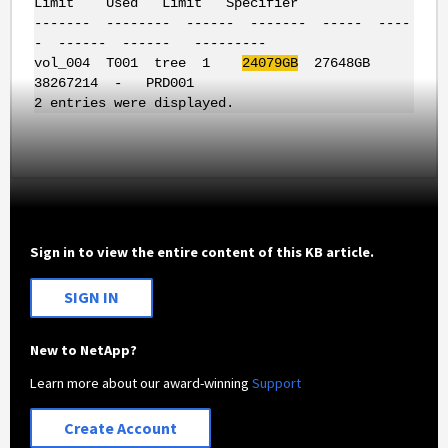
Limit Used Limit Specifier
------- -------- ------ ------- ----- ----
- ------ ------ ---------
vol_004 T001 tree 1
24079GB
27648GB
38267214 - PRD001
2 entries were displayed.
Sign in to view the entire content of this KB article.
SIGN IN
New to NetApp?
Learn more about our award-winning
Support
Create Account