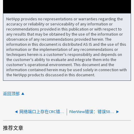
NetApp provides no representations or warranties regarding the
accuracy or reliability or serviceability of any information or
recommendations provided in this publication or with respect to
any results that may be obtained by the use of the information or
observance of any recommendations provided herein. The
information in this document is distributed AS IS and the use of this
information or the implementation of any recommendations or
techniques herein is a customer's responsibility and depends on
the customer's ability to evaluate and integrate them into the
customer's operational environment. This document and the
information contained herein may be used solely in connection with
the NetApp products discussed in this document.
返回顶部
网络端口上存在CRC错误时的文件访问和性能问题
FilerView错误：错误500：未启用服务器组件
推荐文章