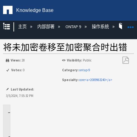
Knowledge Base
扩展/隐缩全局层次
主页
内部部署
ONTAP 9
操作系统
ONT
将未加密卷移至加密聚合时出错
Views:
28
Visibility:
Public
另
Votes:
0
Category:
ontap-9
存
Specialty:
core<a>2009963240</a>
为
PDF
Last Updated:
3/5/2024, 7:55:32 PM
适
用
场
景