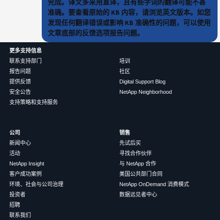
完成。译文多采用直译，且有些字词的翻译可能不甚
准确。要查看原始的 KB 内容，请浏览英文版本。如您
发现任何翻译错误或影响 KB 准确性的问题，可以使用
文章底部的反馈选项报告问题。
更多支持信息
联系支持部门
培训
报告问题
社区
提供反馈
Digital Support Blog
安全公告
NetApp Neighborhood
支持策略和支持服务
公司
销售
新闻中心
先试后买
活动
寻找合作伙伴
NetApp Insight
与 NetApp 合作
客户成功案例
美国公共部门合同
环境、社会与公司治理
NetApp OnDemand 消费模式
投资者
数据远见者中心
招聘
联系我们