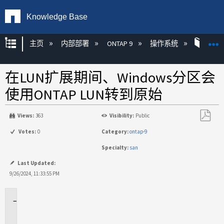
Knowledge Base
扩展/隐缩全局层次
主页
内部部署
ONTAP 9
操作系统
ONT
在LUN扩展期间、Windows分区会
使用ONTAP LUN转到原始
Views:
363
Visibility:
Public
另
Votes:
0
Category:
ontap-9
存
Specialty:
san
为
PDF
Last Updated:
9/26/2024, 11:33:55 PM
适
用
场