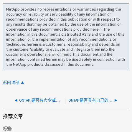
NetApp provides no representations or warranties regarding the
accuracy or reliability or serviceability of any information or
recommendations provided in this publication or with respect to
any results that may be obtained by the use of the information or
observance of any recommendations provided herein. The
information in this document is distributed AS IS and the use of this
information or the implementation of any recommendations or
techniques herein is a customer's responsibility and depends on
the customer's ability to evaluate and integrate them into the
customer's operational environment. This document and the
information contained herein may be used solely in connection with
the NetApp products discussed in this document.
返回顶部
ONTAP 是否有命令或工具来比较不同 ONTAP 版本的配置设置
ONTAP是否具有自己的加密密钥管理器？
推荐文章
标签