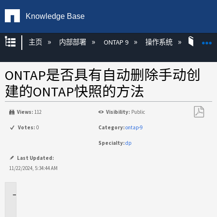
Knowledge Base
扩展/隐缩全局层次
主页
内部部署
ONTAP 9
操作系统
ONT
ONTAP是否具有自动删除手动创
建的ONTAP快照的方法
Views:
112
Visibility:
Public
另
Votes:
0
Category:
ontap-9
存
Specialty:
dp
为
PDF
Last Updated:
11/22/2024, 5:34:44 AM
适
用
场