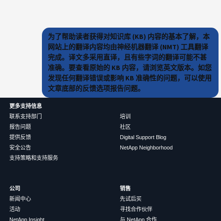
为了帮助读者获得对知识库 (KB) 内容的基本了解，本
网站上的翻译内容均由神经机器翻译 (NMT) 工具翻译
完成。译文多采用直译，且有些字词的翻译可能不甚
准确。要查看原始的 KB 内容，请浏览英文版本。如您
发现任何翻译错误或影响 KB 准确性的问题，可以使用
文章底部的反馈选项报告问题。
更多支持信息
联系支持部门
培训
报告问题
社区
提供反馈
Digital Support Blog
安全公告
NetApp Neighborhood
支持策略和支持服务
公司
销售
新闻中心
先试后买
活动
寻找合作伙伴
NetApp Insight
与 NetApp 合作