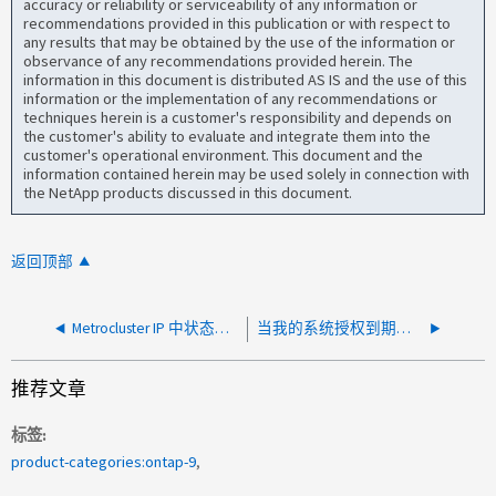
accuracy or reliability or serviceability of any information or
recommendations provided in this publication or with respect to
any results that may be obtained by the use of the information or
observance of any recommendations provided herein. The
information in this document is distributed AS IS and the use of this
information or the implementation of any recommendations or
techniques herein is a customer's responsibility and depends on
the customer's ability to evaluate and integrate them into the
customer's operational environment. This document and the
information contained herein may be used solely in connection with
the NetApp products discussed in this document.
返回顶部
Metrocluster IP 中状态为"miss"的磁盘属于相反集群
当我的系统授权到期时、AutoSupport消息是否会生成案例？
推荐文章
标签
product-categories:ontap-9