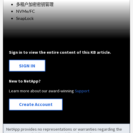
多租户加密密钥管理
NVMe/FC
SnapLock
Sign in to view the entire content of this KB article.
SIGN IN
New to NetApp?
Learn more about our award-winning
Support
Create Account
NetApp provides no representations or warranties regarding the