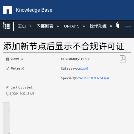
Knowledge Base
扩展/隐缩全局层次
主页
内部部署
ONTAP 9
操作系统
ONT
添加新节点后显示不合规许可证
Views:
46
Visibility:
Public
另
Votes:
0
Category:
ontap-9
存
Specialty:
core<a>2009936551</a>
为
PDF
Last Updated:
2/16/2024, 9:22:15 AM
适
用
场
景