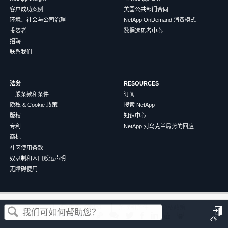
客户成功案例
美国公共部门合同
环境、社会与公司治理
NetApp OnDemand 消费模式
投资者
数据远见者中心
招聘
联系我们
法务
RESOURCES
一般条款和条件
订阅
隐私 & Cookie 政策
搜索 NetApp
版权
知识中心
专利
NetApp 对乌克兰局势的回应
商标
社区使用条款
奴隶制和人口贩运声明
无障碍使用
这篇文章对您有帮助吗？
©
2026
NetApp
中文（简体）
条款和条件
隐私政策
Cookie 政策
Cookie 设置
登
是
否
录