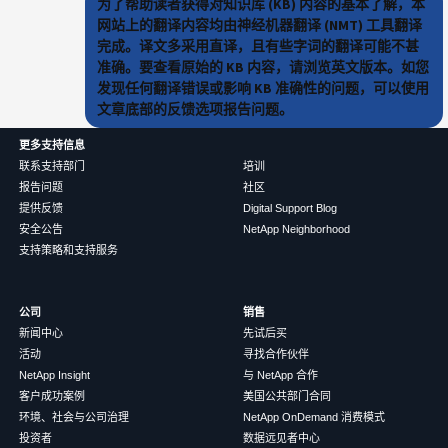
为了帮助读者获得对知识库 (KB) 内容的基本了解，本
网站上的翻译内容均由神经机器翻译 (NMT) 工具翻译
完成。译文多采用直译，且有些字词的翻译可能不甚
准确。要查看原始的 KB 内容，请浏览英文版本。如您
发现任何翻译错误或影响 KB 准确性的问题，可以使用
文章底部的反馈选项报告问题。
更多支持信息
联系支持部门
培训
报告问题
社区
提供反馈
Digital Support Blog
安全公告
NetApp Neighborhood
支持策略和支持服务
公司
销售
新闻中心
先试后买
活动
寻找合作伙伴
NetApp Insight
与 NetApp 合作
客户成功案例
美国公共部门合同
环境、社会与公司治理
NetApp OnDemand 消费模式
投资者
数据远见者中心