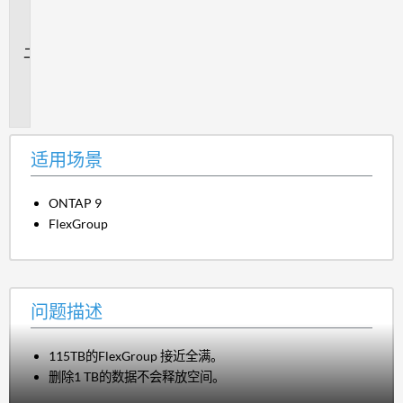
场
景
问
题
描
述
适用场景
ONTAP 9
FlexGroup
问题描述
115TB的FlexGroup 接近全满。
删除1 TB的数据不会释放空间。