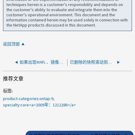
techniques herein is a customer's responsibility and depends on
the customer's ability to evaluate and integrate them into the
customer's operational environment. This document and the
information contained herein may be used solely in connection with
the NetApp products discussed in this document.
返回顶部
如果出现WAFL 、镜像。拒绝访问：错误"
已删除的快照滚动到较旧的快照
推荐文章
标签
product-categories:ontap-9
specialty:core<a>2009年：1212286</a>