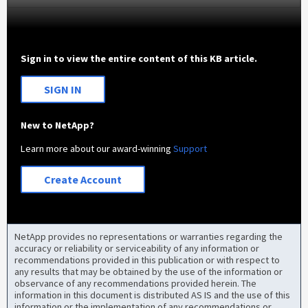
Sign in to view the entire content of this KB article.
SIGN IN
New to NetApp?
Learn more about our award-winning
Support
Create Account
NetApp provides no representations or warranties regarding the
accuracy or reliability or serviceability of any information or
recommendations provided in this publication or with respect to
any results that may be obtained by the use of the information or
observance of any recommendations provided herein. The
information in this document is distributed AS IS and the use of this
information or the implementation of any recommendations or