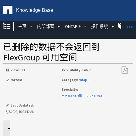
Knowledge Base
扩展/隐缩全局层次
主页
内部部署
ONTAP 9
操作系统
ONT
已删除的数据不会返回到
FlexGroup 可用空间
Views:
73
Visibility:
Public
另
Votes:
0
Category:
ontap-9
存
Specialty:
为
core<a>2009年：1212286</a>
PDF
Last Updated:
5/5/2022, 10:23:12 AM
适
用