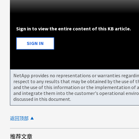
Sign in to view the entire content of this KB article.
SIGN IN
NetApp provides no representations or warranties regarding 
respect to any results that may be obtained by the use of 
and the use of this information or the implementation of a
and integrate them into the customer's operational envir
discussed in this document.
返回顶部
推荐文章