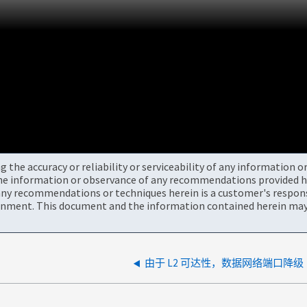
the accuracy or reliability or serviceability of any information 
the information or observance of any recommendations provided he
ny recommendations or techniques herein is a customer's responsi
onment. This document and the information contained herein may 
由于 L2 可达性，数据网络端口降级