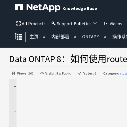
Knowledge Base
All Products
Support Bulletins
Videos
扩展/隐缩全局层次
主页
内部部署
ONTAP 9
操作系
Data ONTAP 8：如何使用route a
Views:
262
Visibility:
Public
Votes:
1
Category:
clus
适
用
场
景
问
题
描