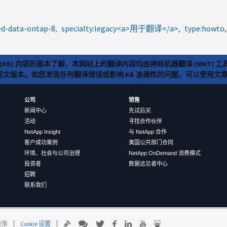
ed-data-ontap-8
specialty:legacy<a>用于翻译</a>
type:howto
(KB) 内容的基本了解，本网站上的翻译内容均由神经机器翻译 (NMT
览英文版本。如您发现任何翻译错误或影响 KB 准确性的问题，可以使用
公司
销售
新闻中心
先试后买
活动
寻找合作伙伴
NetApp Insight
与 NetApp 合作
客户成功案例
美国公共部门合同
环境、社会与公司治理
NetApp OnDemand 消费模式
投资者
数据远见者中心
招聘
联系我们
 政策
Cookie 设置