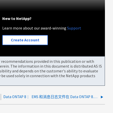
New to NetApp?
Learn more about our award-winning
Support
Create Account
or recommendations provided in this publication or with
rein. The information in this document is distributed AS IS
bility and depends on the customer's ability to evaluate
be used solely in connection with the NetApp products
Data ONTAP 8 ： EMS 和消息日志文件在 Data ONTAP 8.0 中写入到哪里？