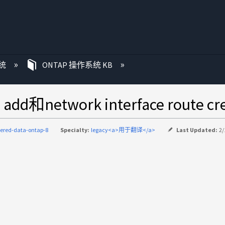
统
ONTAP 操作系统 KB
dd和network interface rout
tered-data-ontap-8
Specialty:
legacy<a>用于翻译</a>
Last Updated:
2/