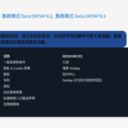
集群模式 Data ONTAP 8.2
集群模式 Data ONTAP 8.3
) 工具翻译完成。译文多采用直译，且有些字词的翻译可能不甚准确。要查
文章底部的反馈选项报告问题。
法务
RESOURCES
一般条款和条件
订阅
隐私 & Cookie 政策
搜索 NetApp
版权
知识中心
专利
NetApp 对乌克兰局势的回应
商标
社区使用条款
奴隶制和人口贩运声明
无障碍使用