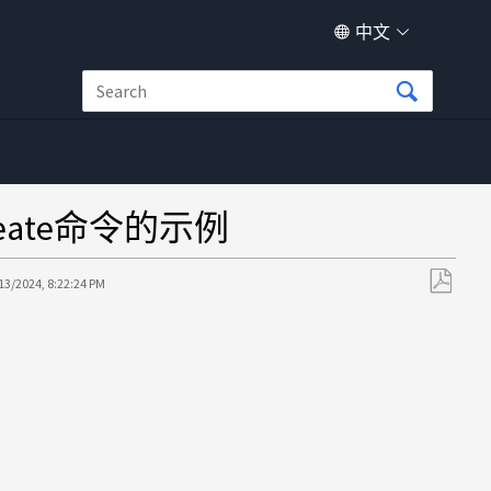
中文
e create命令的示例
13/2024, 8:22:24 PM
另
存
为
PDF