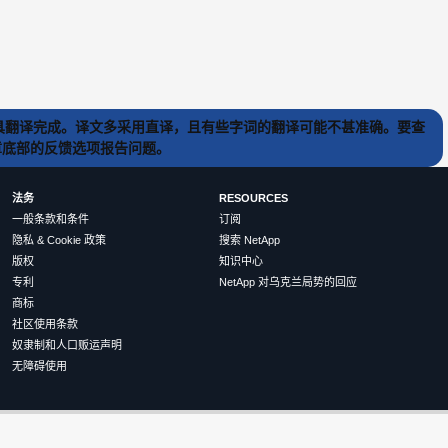
) 工具翻译完成。译文多采用直译，且有些字词的翻译可能不甚准确。要查
文章底部的反馈选项报告问题。
法务
RESOURCES
一般条款和条件
订阅
隐私 & Cookie 政策
搜索 NetApp
版权
知识中心
专利
NetApp 对乌克兰局势的回应
商标
社区使用条款
奴隶制和人口贩运声明
无障碍使用