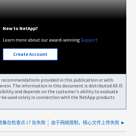
New to NetApp?
Learn more about our award-winning
Support
Create Account
or recommendations provided in this publication or with
rein. The information in this document is distributed AS IS
bility and depends on the customer's ability to evaluate
be used solely in connection with the NetApp products
集在检查点 17 处失败
由于网络限制，核心文件上传失败