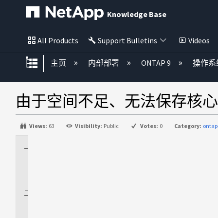
Knowledge Base
All Products
Support Bulletins
Videos
扩展/隐缩全局层次
主页
内部部署
ONTAP 9
操作系
由于空间不足、无法保存核心
Views:
63
Visibility:
Public
Votes:
0
Category:
ontap
适
用
场
景
问
题
描