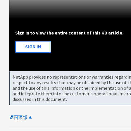
Sign in to view the entire content of this KB article.
SIGN IN
NetApp provides no representations or warranties regarding 
respect to any results that may be obtained by the use of 
and the use of this information or the implementation of a
and integrate them into the customer's operational envir
discussed in this document.
返回顶部