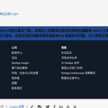
492243</a>
(KB) 内容的基本了解，本网站上的翻译内容均由神经机器翻译 (NMT
览英文版本。如您发现任何翻译错误或影响 KB 准确性的问题，可以使用
公司
销售
新闻中心
先试后买
活动
寻找合作伙伴
NetApp Insight
与 NetApp 合作
客户成功案例
美国公共部门合同
环境、社会与公司治理
NetApp OnDemand 消费模式
投资者
数据远见者中心
招聘
联系我们
 政策
Cookie 设置