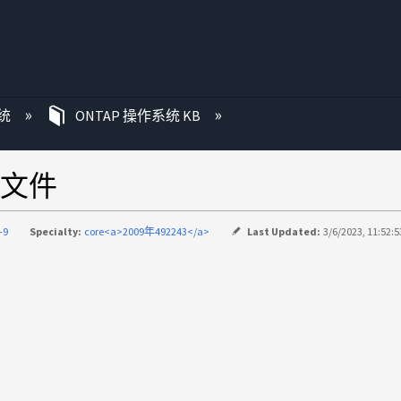
统
ONTAP 操作系统 KB
文件
-9
Specialty:
core<a>2009年492243</a>
Last Updated:
3/6/2023, 11:52: