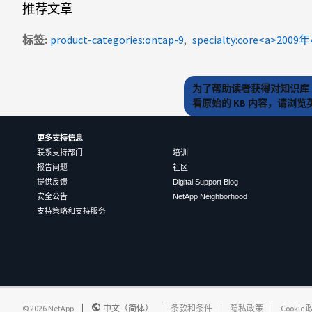
推荐文章
标签
product-categories:ontap-9
specialty:core<a>2009年
为了帮助读者获得对知识库 
看原始的 KB 内容，请浏
更多支持信息
联系支持部门
培训
报告问题
社区
提供反馈
Digital Support Blog
安全公告
NetApp Neighborhood
支持策略和支持服务
©
2026
NetApp
中文（简体）
条款和条件
隐私政策
Cookie