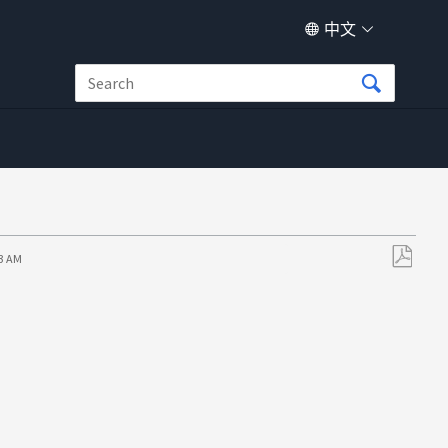
中文
53 AM
另
存
为
PDF