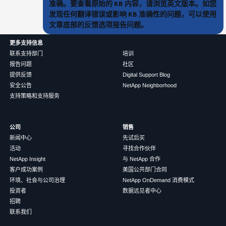
准确。要查看原始的 KB 内容，请浏览英文版本。如您
发现任何翻译错误或影响 KB 准确性的问题，可以使用
文章底部的反馈选项报告问题。
更多支持信息
联系支持部门
培训
报告问题
社区
提供反馈
Digital Support Blog
安全公告
NetApp Neighborhood
支持策略和支持服务
公司
销售
新闻中心
先试后买
活动
寻找合作伙伴
NetApp Insight
与 NetApp 合作
客户成功案例
美国公共部门合同
环境、社会与公司治理
NetApp OnDemand 消费模式
投资者
数据远见者中心
招聘
联系我们