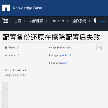
Knowledge Base
扩展/隐缩全局层次
主页
内部部署
ONTAP 9
操作系统
ONT
配置备份还原在擦除配置后失败
Views:
24
Visibility:
Public
另
Votes:
0
Category:
ontap-9
存
Specialty:
core
为
PDF
Last Updated:
2/4/2025, 6:33:45 PM
适
用
场
景