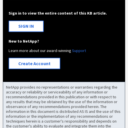
Sign in to view the entire content of this KB article.
SIGN IN
New to NetApp?
Learn more about our award-winning
Support
Create Account
NetApp provides no representations or warranties regarding the
accuracy or reliability or serviceability of any information or
recommendations provided in this publication or with respect to
any results that may be obtained by the use of the information or
observance of any recommendations provided herein. The
information in this document is distributed AS IS and the use of this
information or the implementation of any recommendations or
techniques herein is a customer's responsibility and depends on
the customer's ability to evaluate and integrate them into the