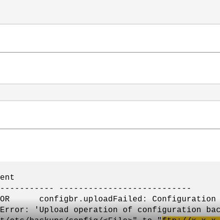
nt
----------- ---------------------------
R configbr.uploadFailed: Configuration ba
Error: 'Upload operation of configuration ba