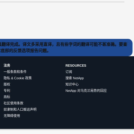
) 工具翻译完成。译文多采用直译，且有些字词的翻译可能不甚准确。要查
文章底部的反馈选项报告问题。
法务
RESOURCES
一般条款和条件
订阅
隐私 & Cookie 政策
搜索 NetApp
版权
知识中心
专利
NetApp 对乌克兰局势的回应
商标
社区使用条款
奴隶制和人口贩运声明
无障碍使用