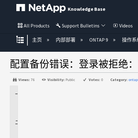
Knowledge Base
All Products
Support Bulletins
Videos
扩展/隐缩全局层次
主页
内部部署
ONTAP 9
操作系
配置备份错误：登录被拒绝：
Views:
76
Visibility:
Public
Votes:
0
Category:
ontap
适
用
场
景
问
题
描