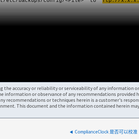
t/etc/backups/config/<File>" to "
ftp://x.x.x
the accuracy or reliability or serviceability of any information 
the information or observance of any recommendations provided he
ny recommendations or techniques herein is a customer's responsi
onment. This document and the information contained herein may 
ComplianceClock 是否可以校准