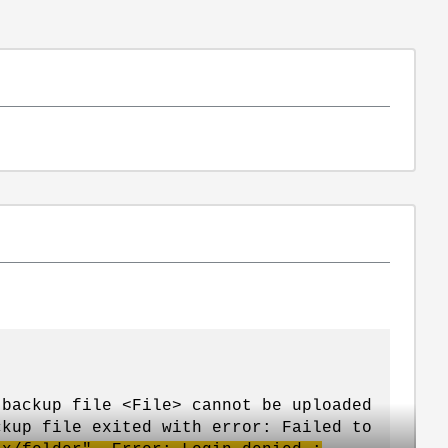
ckup file <File> cannot be uploaded
ckup file exited with error: Failed to