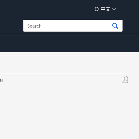
中文
PM
另
存
为
PDF