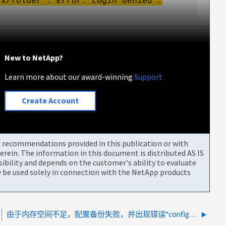
.x/folder". Error: Login denied :
New to NetApp?
Learn more about our award-winning
Support
Create Account
or recommendations provided in this publication or with
rein. The information in this document is distributed AS IS
bility and depends on the customer's ability to evaluate
be used solely in connection with the NetApp products
由于内存空间不足，配置备份失败，并出现错误“configbr.backupFailed”