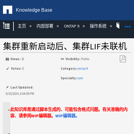
Knowledge Base
扩展/隐缩全局层次
主页
内部部署
ONTAP 9
操作系统
ONT
集群重新启动后、集群LIF未联机
Views:
32
Visibility:
Public
另
Votes:
0
Category:
ontap-9
存
Specialty:
core
为
PDF
Last Updated:
9/19/2024, 6:04:09 PM
此知识库是通过脚本生成的、可能包含格式问题。有关准确的内
适
容、请参阅WiP编辑器。
WiP编辑器。
用
场
景