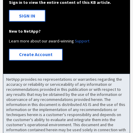
Sign in to view the entire content of this KB article.
SIGN IN
New to NetApp?
Learn more about our award-winning
Support
Create Account
NetApp provides no representations or warranties regarding the
accuracy or reliability or serviceability of any information or
recommendations provided in this publication or with respect to
any results that may be obtained by the use of the information or
observance of any recommendations provided herein. The
information in this document is distributed AS IS and the use of this
information or the implementation of any recommendations or
techniques herein is a customer's responsibility and depends on
the customer's ability to evaluate and integrate them into the
customer's operational environment. This document and the
information contained herein may be used solely in connection with