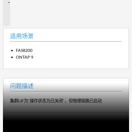
问
题
描
述
适用场景
FAS8200
ONTAP 9
问题描述
集群LIF为"操作状态为已关闭"、但物理链路已启动