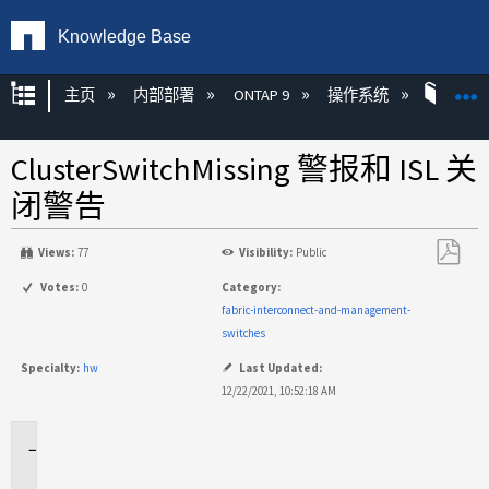
Knowledge Base
扩展/隐缩全局层次
主页
内部部署
ONTAP 9
操作系统
ONT
ClusterSwitchMissing 警报和 ISL 关
闭警告
Views:
77
Visibility:
Public
另
Votes:
0
Category:
存
fabric-interconnect-and-management-
为
switches
PDF
Specialty:
hw
Last Updated:
12/22/2021, 10:52:18 AM
适
用