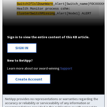
SwitchIfIslDownWarn
_Alert[Switch_name(FOCXXXXXX
Health Monitor process cshm:
ClusterSwitchMissing
_Alert[Node1] ALERT
Sign in to view the entire content of this KB article.
SIGN IN
New to NetApp?
Learn more about our award-winning
Support
Create Account
NetApp provides no representations or warranties regarding the
accuracy or reliability or serviceability of any information or