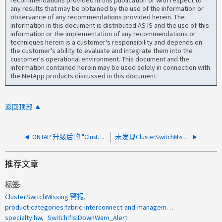
recommendations provided in this publication or with respect to
any results that may be obtained by the use of the information or
observance of any recommendations provided herein. The
information in this document is distributed AS IS and the use of this
information or the implementation of any recommendations or
techniques herein is a customer's responsibility and depends on
the customer's ability to evaluate and integrate them into the
customer's operational environment. This document and the
information contained herein may be used solely in connection with
the NetApp products discussed in this document.
返回顶部
ONTAP 升级后的 "ClusterSwitchConnectionDegraded_Alert"
未发现ClusterSwitchMissing警报集群端口
推荐文章
标签
ClusterSwitchMissing 警报
product-categories:fabric-interconnect-and-management-switches
specialty:hw
SwitchIfIslDownWarn_Alert