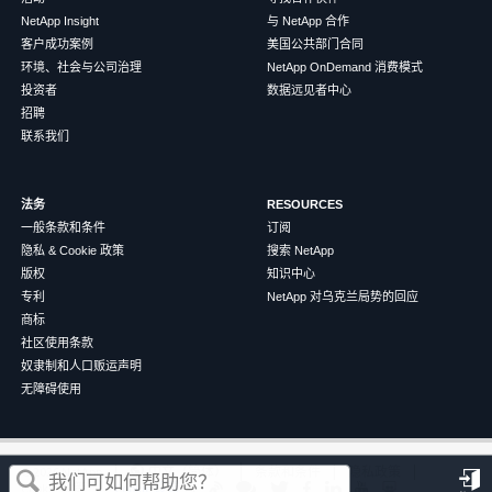
NetApp Insight
与 NetApp 合作
客户成功案例
美国公共部门合同
环境、社会与公司治理
NetApp OnDemand 消费模式
投资者
数据远见者中心
招聘
联系我们
法务
RESOURCES
一般条款和条件
订阅
隐私 & Cookie 政策
搜索 NetApp
版权
知识中心
专利
NetApp 对乌克兰局势的回应
商标
社区使用条款
奴隶制和人口贩运声明
无障碍使用
这篇文章对您有帮助吗？
©
2026
NetApp
中文（简体）
条款和条件
隐私政策
Cookie 政策
Cookie 设置