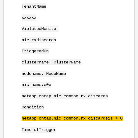
TenantName
xxxxxx
ViolatedMonitor
nic rxdiscards
TriggeredOn
clustername: ClusterName
nodename: NodeName
nic name:e0e
netapp_ontap.nic_common.rx_discards
Condition
netapp_ontap.nic_common.rx_discardsis > 0
Time ofTrigger