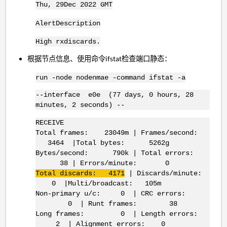
Thu, 29Dec 2022 GMT
AlertDescription
High rxdiscards.
根据节点信息、使用命令ifstat检查端口静态：
run -node nodenmae -command ifstat -a
--interface e0e (77 days, 0 hours, 28
minutes, 2 seconds) --
RECEIVE
Total frames: 23049m | Frames/second:
3464 |Total bytes: 5262g
Bytes/second: 790k | Total errors:
38 | Errors/minute: 0
Total discards: 4171
| Discards/minute:
0 |Multi/broadcast: 105m
Non-primary u/c: 0 | CRC errors:
0 | Runt frames: 38
Long frames: 0 | Length errors:
2 | Alignment errors: 0