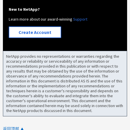
New to NetApp?
Learn more about our award-winning
Support
Create Account
NetApp provides no representations or warranties regarding the
accuracy or reliability or serviceability of any information or
recommendations provided in this publication or with respect to
any results that may be obtained by the use of the information or
observance of any recommendations provided herein. The
information in this document is distributed AS IS and the use of this
information or the implementation of any recommendations or
techniques herein is a customer's responsibility and depends on
the customer's ability to evaluate and integrate them into the
customer's operational environment. This document and the
information contained herein may be used solely in connection with
the NetApp products discussed in this document.
返回顶部