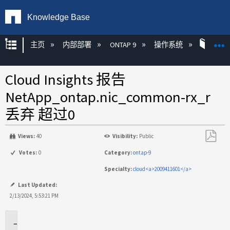
Knowledge Base
扩展/隐缩全局层次
主页
内部部署
ONTAP 9
操作系统
ONT
Cloud Insights 报告
NetApp_ontap.nic_common-rx_r
丢弃 超过0
Views:
40
Visibility:
Public
另
Votes:
0
Category:
ontap-9
存
Specialty:
cloud<a>2009411601</a>
为
PDF
Last Updated:
2/13/2024, 5:53:21 PM
适