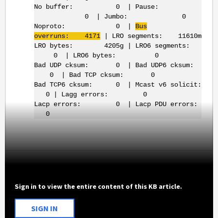
No buffer: 0 | Pause:
0 | Jumbo: 0
Noproto: 0 |
Bus
overruns: 4171
| LRO segments: 11610m
LRO bytes: 4205g | LRO6 segments:
0 | LRO6 bytes: 0
Bad UDP cksum: 0 | Bad UDP6 cksum:
0 | Bad TCP cksum: 0
Bad TCP6 cksum: 0 | Mcast v6 solicit:
0 | Lagg errors: 0
Lacp errors: 0 | Lacp PDU errors:
0
Sign in to view the entire content of this KB article.
SIGN IN