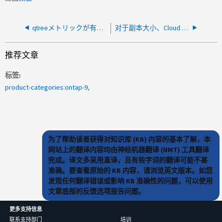
qtreeメトリックが有効になっているとCloud Insightのパフォーマンス統計の収集が失敗する
对于副本大小、Cloud Sync 传输显示为高标记
推荐文章
标签
product-categories:ontap-9
为了帮助读者获得对知识库 (KB) 内容的基本了解，本
网站上的翻译内容均由神经机器翻译 (NMT) 工具翻译
完成。译文多采用直译，且有些字词的翻译可能不甚
准确。要查看原始的 KB 内容，请浏览英文版本。如您
发现任何翻译错误或影响 KB 准确性的问题，可以使用
文章底部的反馈选项报告问题。
更多支持信息
联系支持部门
培训