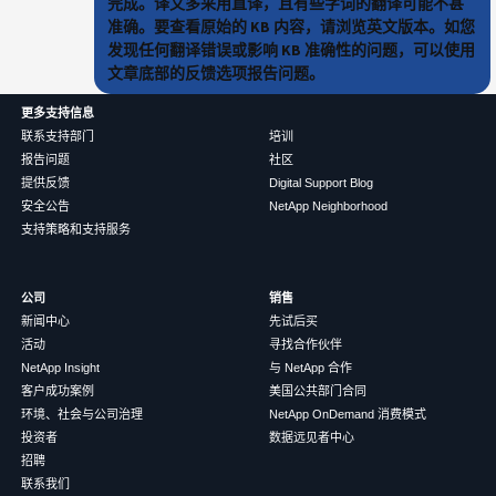
完成。译文多采用直译，且有些字词的翻译可能不甚
准确。要查看原始的 KB 内容，请浏览英文版本。如您
发现任何翻译错误或影响 KB 准确性的问题，可以使用
文章底部的反馈选项报告问题。
更多支持信息
联系支持部门
培训
报告问题
社区
提供反馈
Digital Support Blog
安全公告
NetApp Neighborhood
支持策略和支持服务
公司
销售
新闻中心
先试后买
活动
寻找合作伙伴
NetApp Insight
与 NetApp 合作
客户成功案例
美国公共部门合同
环境、社会与公司治理
NetApp OnDemand 消费模式
投资者
数据远见者中心
招聘
联系我们