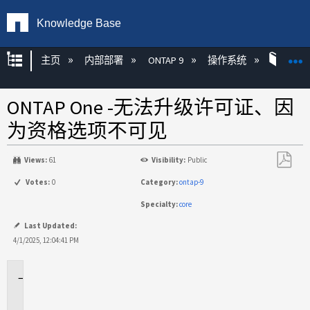
Knowledge Base
扩展/隐缩全局层次
主页
内部部署
ONTAP 9
操作系统
ONT
ONTAP One -无法升级许可证、因
为资格选项不可见
Views:
61
Visibility:
Public
另
Votes:
0
Category:
ontap-9
存
Specialty:
core
为
PDF
Last Updated:
4/1/2025, 12:04:41 PM
适
用
场