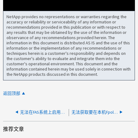
NetApp provides no representations or warranties regarding the
accuracy or reliability or serviceability of any information or
recommendations provided in this publication or with respect to
any results that may be obtained by the use of the information or
observance of any recommendations provided herein. The
information in this document is distributed AS IS and the use of this
information or the implementation of any recommendations or
techniques herein is a customer's responsibility and depends on
the customer's ability to evaluate and integrate them into the
customer's operational environment. This document and the
information contained herein may be used solely in connection with
the NetApp products discussed in this document.
返回顶部
无法在FAS系统上启用跨卷重复数据删除
无法获取要在本机Fpolicy中阻止的最新扩展名列表
推荐文章