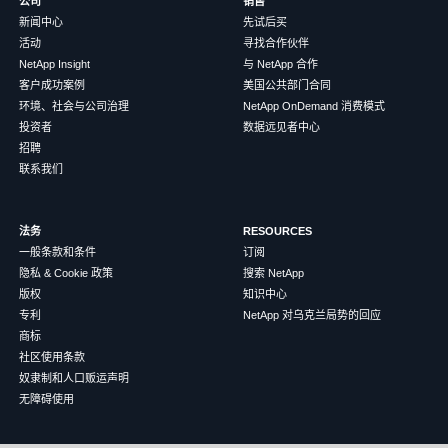
公司
销售
新闻中心
先试后买
活动
寻找合作伙伴
NetApp Insight
与 NetApp 合作
客户成功案例
美国公共部门合同
环境、社会与公司治理
NetApp OnDemand 消费模式
投资者
数据远见者中心
招聘
联系我们
法务
RESOURCES
一般条款和条件
订阅
隐私 & Cookie 政策
搜索 NetApp
版权
知识中心
专利
NetApp 对乌克兰局势的回应
商标
社区使用条款
奴隶制和人口贩运声明
无障碍使用