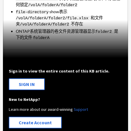
何锁定
/volA/folderA/folder2
show表示
file-directory
和文件
/volA/folderA/folder2/file.xlsx
夹
不存在
/volA/folderA/folder2
ONTAP系统管理器的卷文件资源管理器显示
是
folder2
下的文件
folderA
Sign in to view the entire content of this KB article.
SIGN IN
New to NetApp?
Learn more about our award-winning
Support
Create Account