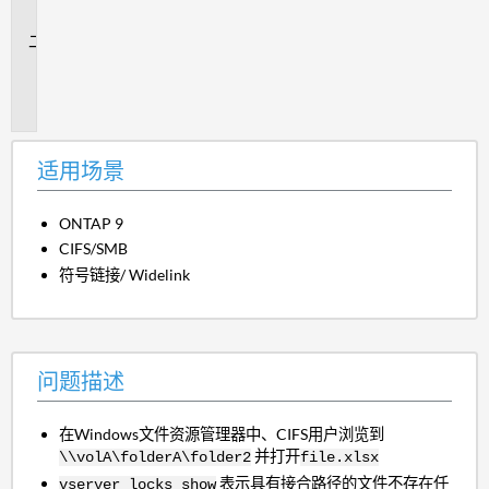
景
问
题
描
述
适用场景
ONTAP 9
CIFS/SMB
符号链接/ Widelink
问题描述
在Windows文件资源管理器中、CIFS用户浏览到
并打开
\\volA\folderA\folder2
file.xlsx
表示具有接合路径的文件不存在任
vserver locks show