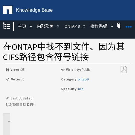
Knowledge Base
扩展/隐缩全局层次
主页
内部部署
ONTAP 9
操作系统
ONT
在ONTAP中找不到文件、因为其
CIFS路径包含符号链接
Views:
25
Visibility:
Public
另
Votes:
0
Category:
ontap-9
存
Specialty:
nas
为
PDF
Last Updated:
3/19/2025, 5:33:42 PM
适
用
场