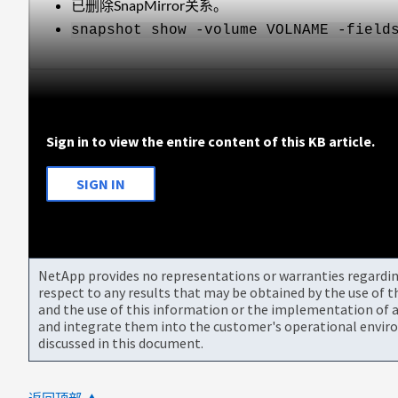
已删除SnapMirror关系。
snapshot show -volume VOLNAME -field
Sign in to view the entire content of this KB article.
SIGN IN
NetApp provides no representations or warranties regarding 
respect to any results that may be obtained by the use of 
and the use of this information or the implementation of a
and integrate them into the customer's operational envir
discussed in this document.