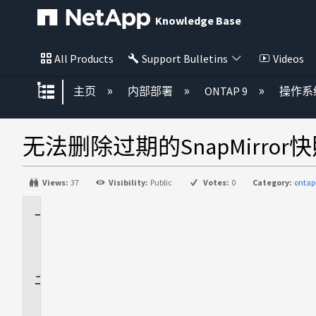
Knowledge Base
All Products
Support Bulletins
Videos
扩展/隐缩全局层次
主页
内部部署
ONTAP 9
操作系
无法删除过期的SnapMirror
Views:
37
Visibility:
Public
Votes:
0
Category:
ontap
适
用
场
景
问
题
描