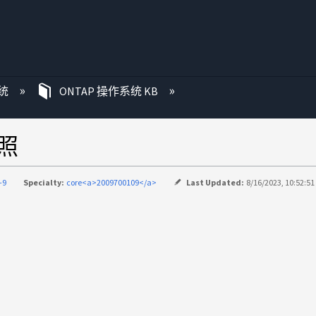
统
ONTAP 操作系统 KB
快照
-9
Specialty:
core<a>2009700109</a>
Last Updated:
8/16/2023, 10:52:5