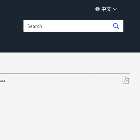
中文
1 AM
另
存
为
PDF