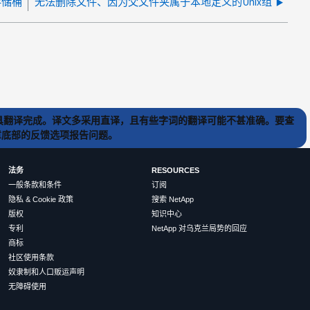
存储桶
无法删除文件、因为父文件夹属于本地定义的Unix组
) 工具翻译完成。译文多采用直译，且有些字词的翻译可能不甚准确。要查
文章底部的反馈选项报告问题。
法务
RESOURCES
一般条款和条件
订阅
隐私 & Cookie 政策
搜索 NetApp
版权
知识中心
专利
NetApp 对乌克兰局势的回应
商标
社区使用条款
奴隶制和人口贩运声明
无障碍使用