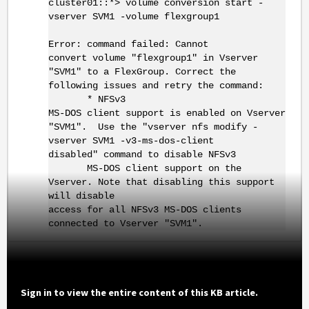
cluster01::*> volume conversion start -
vserver SVM1 -volume flexgroup1
Error: command failed: Cannot
convert volume "flexgroup1" in Vserver
"SVM1" to a FlexGroup. Correct the
following issues and retry the command:
* NFSv3
MS-DOS client support is enabled on Vserver
"SVM1". Use the "vserver nfs modify -
vserver SVM1 -v3-ms-dos-client
disabled" command to disable NFSv3
MS-DOS client support on the
Vserver. Note that disabling this support
will disable
access for all NFSv3 MS-DOS clients
connected to Vserver "SVM1".
Sign in to view the entire content of this KB article.