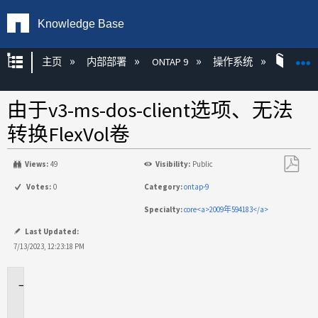
Knowledge Base
扩展/隐缩全局层次
主页
内部部署
ONTAP 9
操作系统
ONT
由于v3-ms-dos-client选项、无法
转换FlexVol卷
Views:
49
Visibility:
Public
另
Votes:
0
Category:
ontap-9
存
Specialty:
core<a>2009年594183</a>
为
PDF
Last Updated:
7/13/2023, 12:23:18 PM
适
用
场