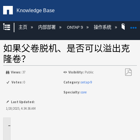
Knowledge Base
扩展/隐缩全局层次
主页
内部部署
ONTAP 9
操作系统
ONT
如果父卷脱机、是否可以溢出克
隆卷？
Views:
37
Visibility:
Public
另
Votes:
0
Category:
ontap-9
存
Specialty:
core
为
PDF
Last Updated:
1/28/2025, 4:34:36 AM
适
用
场