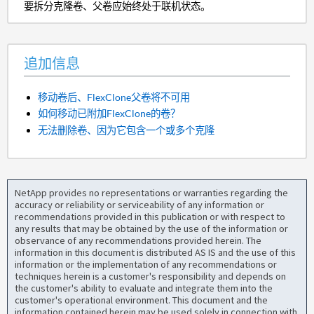
要拆分克隆卷、父卷应始终处于联机状态。
追加信息
移动卷后、FlexClone父卷将不可用
如何移动已附加FlexClone的卷？
无法删除卷、因为它包含一个或多个克隆
NetApp provides no representations or warranties regarding the
accuracy or reliability or serviceability of any information or
recommendations provided in this publication or with respect to
any results that may be obtained by the use of the information or
observance of any recommendations provided herein. The
information in this document is distributed AS IS and the use of this
information or the implementation of any recommendations or
techniques herein is a customer's responsibility and depends on
the customer's ability to evaluate and integrate them into the
customer's operational environment. This document and the
information contained herein may be used solely in connection with