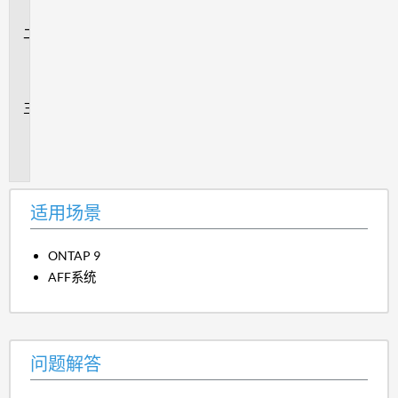
景
问
题
解
答
追
加
信
息
适用场景
ONTAP 9
AFF系统
问题解答