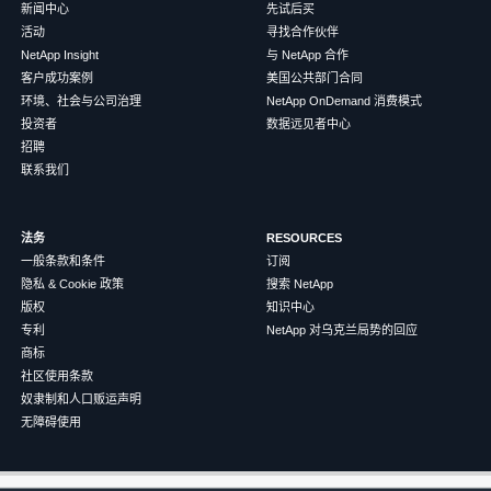
新闻中心
先试后买
活动
寻找合作伙伴
NetApp Insight
与 NetApp 合作
客户成功案例
美国公共部门合同
环境、社会与公司治理
NetApp OnDemand 消费模式
投资者
数据远见者中心
招聘
联系我们
法务
RESOURCES
一般条款和条件
订阅
隐私 & Cookie 政策
搜索 NetApp
版权
知识中心
专利
NetApp 对乌克兰局势的回应
商标
社区使用条款
奴隶制和人口贩运声明
无障碍使用