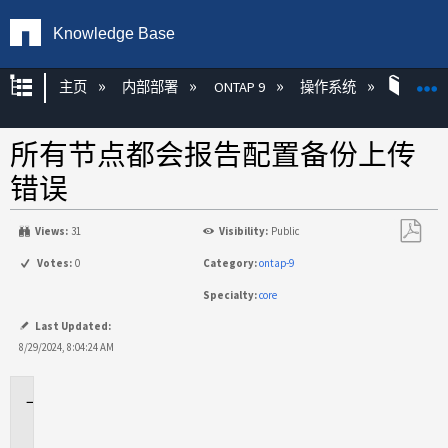
Knowledge Base
扩展/隐缩全局层次
主页
内部部署
ONTAP 9
操作系统
ONT
所有节点都会报告配置备份上传
错误
Views:
31
Visibility:
Public
另
Votes:
0
Category:
ontap-9
存
Specialty:
core
为
PDF
Last Updated:
8/29/2024, 8:04:24 AM
适
用
场