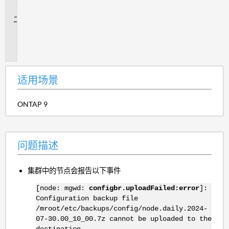
景
问
题
描
述
适用场景
ONTAP 9
问题描述
集群中的节点会报告以下事件
[node: mgwd:
configbr.uploadFailed:error
]:
Configuration backup file
/mroot/etc/backups/config/node.daily.2024-
07-30.00_10_00.7z cannot be uploaded to the
destination