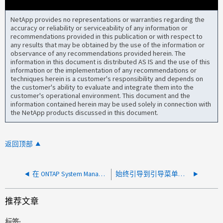
NetApp provides no representations or warranties regarding the
accuracy or reliability or serviceability of any information or
recommendations provided in this publication or with respect to
any results that may be obtained by the use of the information or
observance of any recommendations provided herein. The
information in this document is distributed AS IS and the use of this
information or the implementation of any recommendations or
techniques herein is a customer's responsibility and depends on
the customer's ability to evaluate and integrate them into the
customer's operational environment. This document and the
information contained herein may be used solely in connection with
the NetApp products discussed in this document.
返回顶部
在 ONTAP System Manager 中仅选择一个可疑文件扩展名时，所有可疑文件扩展名都会显示为已清除
始终引导到引导菜单而不是 ONTAP
推荐文章
标签