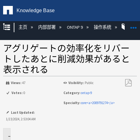
Knowledge Base
扩展/隐缩全局层次
主页
内部部署
ONTAP 9
操作系统
ONT
アグリゲートの効率化をリバー
トしたあとに削減効果があると
表示される
Views:
47
Visibility:
Public
另
Votes:
0
Category:
ontap-9
存
Specialty:
core<a>2009791274</a>
为
PDF
Last Updated:
1/23/2024, 2:53:04 AM
環