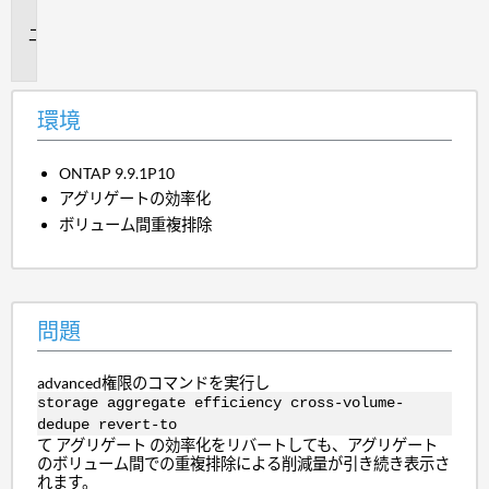
境
問
題
環境
ONTAP 9.9.1P10
アグリゲートの効率化
ボリューム間重複排除
問題
advanced権限のコマンドを実行し
storage aggregate efficiency cross-volume-
dedupe revert-to
て
アグリゲート
の効率化をリバートしても、アグリゲート
のボリューム間での重複排除による削減量が引き続き表示さ
れます。