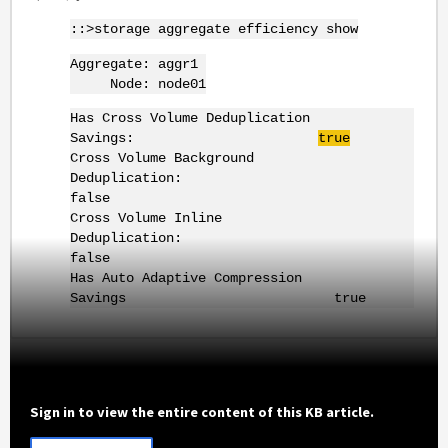
::>storage aggregate efficiency show
Aggregate: aggr1
Node: node01
Has Cross Volume Deduplication
Savings:
true
Cross Volume Background
Deduplication:
false
Cross Volume Inline
Deduplication:
false
Has Auto Adaptive Compression
Savings true
Sign in to view the entire content of this KB article.