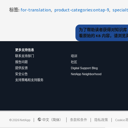
标签
for-translation
product-categories:ontap-9
special
为了帮助读者获得对知识库 
看原始的 KB 内容，请浏
更多支持信息
联系支持部门
培训
报告问题
社区
提供反馈
Digital Support Blog
安全公告
NetApp Neighborhood
支持策略和支持服务
©
2026
NetApp
中文（简体）
条款和条件
隐私政策
Cookie