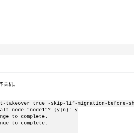
点不关机。
t-takeover true -skip-lif-migration-before-s
alt node "node1"? {y|n}: y
nge to complete.
nge to complete.