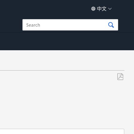
中文
另
存
为
PDF