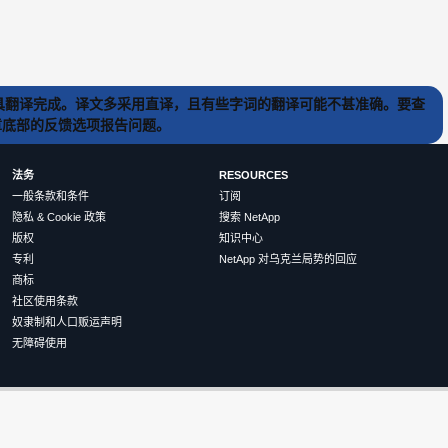
) 工具翻译完成。译文多采用直译，且有些字词的翻译可能不甚准确。要查
文章底部的反馈选项报告问题。
法务
RESOURCES
一般条款和条件
订阅
隐私 & Cookie 政策
搜索 NetApp
版权
知识中心
专利
NetApp 对乌克兰局势的回应
商标
社区使用条款
奴隶制和人口贩运声明
无障碍使用