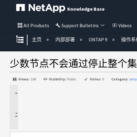
Knowledge Base
All Products
Support Bulletins
Videos
扩展/隐缩全局层次
主页
内部部署
ONTAP 9
操作系
少数节点不会通过停止整个集
Views:
106
Visibility:
Public
Votes:
0
Category:
onta
适
用
于
问
题