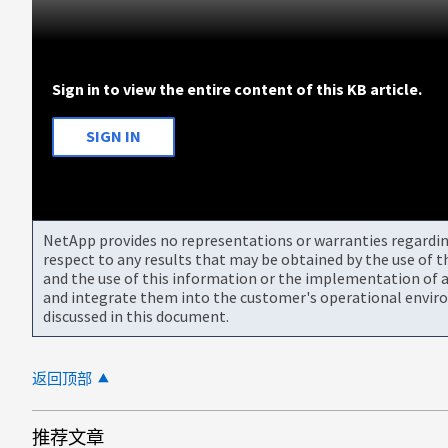
Sign in to view the entire content of this KB article.
SIGN IN
NetApp provides no representations or warranties regarding 
respect to any results that may be obtained by the use of 
and the use of this information or the implementation of a
and integrate them into the customer's operational envir
discussed in this document.
返回顶部
推荐文章