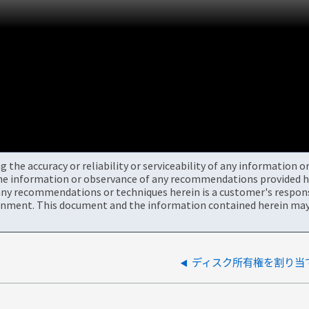
the accuracy or reliability or serviceability of any information 
the information or observance of any recommendations provided he
ny recommendations or techniques herein is a customer's responsi
onment. This document and the information contained herein may 