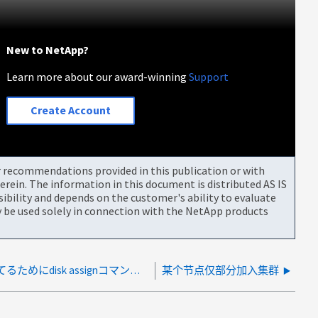
New to NetApp?
Learn more about our award-winning
Support
Create Account
or recommendations provided in this publication or with
rein. The information in this document is distributed AS IS
bility and depends on the customer's ability to evaluate
be used solely in connection with the NetApp products
ディスク所有権を割り当てるためにdisk assignコマンドを実行すると、ディスクでリザベーションの問題が報告されます
某个节点仅部分加入集群