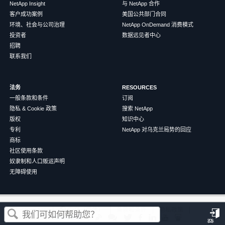
NetApp Insight
与 NetApp 合作
客户成功案例
美国公共部门合同
环境、社会与公司治理
NetApp OnDemand 消费模式
投资者
数据远见者中心
招聘
联系我们
法务
RESOURCES
一般条款和条件
订阅
隐私 & Cookie 政策
搜索 NetApp
版权
知识中心
专利
NetApp 对乌克兰局势的回应
商标
社区使用条款
奴隶制和人口贩运声明
无障碍使用
这篇文章对您有帮助吗？
©
2026
NetApp
中文（简体）
条款和条件
隐私政策
Cookie 政策
Cookie 设置
登