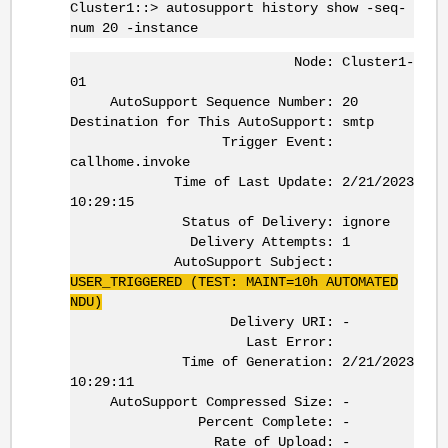
Cluster1::> autosupport history show -seq-
num 20 -instance
Node: Cluster1-
01
AutoSupport Sequence Number: 20
Destination for This AutoSupport: smtp
Trigger Event:
callhome.invoke
Time of Last Update: 2/21/2023
10:29:15
Status of Delivery: ignore
Delivery Attempts: 1
AutoSupport Subject:
USER_TRIGGERED (TEST:
MAINT
=
10h
AUTOMATED
NDU
)
Delivery URI: -
Last Error:
Time of Generation: 2/21/2023
10:29:11
AutoSupport Compressed Size: -
Percent Complete: -
Rate of Upload: -