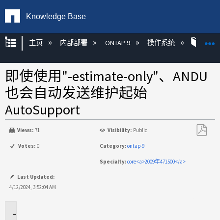
Knowledge Base
扩展/隐缩全局层次
主页
内部部署
ONTAP 9
操作系统
ONT
即使使用"-estimate-only"、ANDU
也会自动发送维护起始
AutoSupport
Views:
71
Visibility:
Public
另
Votes:
0
Category:
ontap-9
存
Specialty:
core<a>2009年471500</a>
为
PDF
Last Updated:
4/12/2024, 3:52:04 AM
适