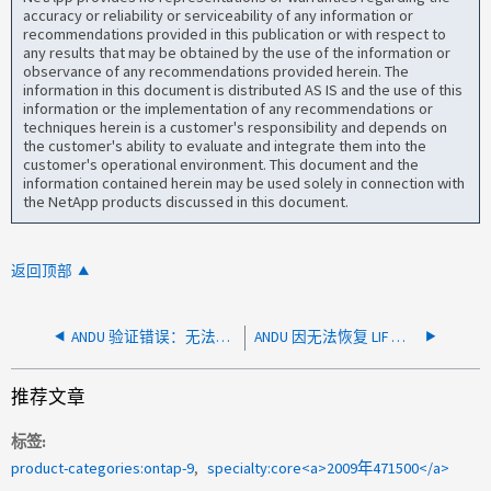
accuracy or reliability or serviceability of any information or
recommendations provided in this publication or with respect to
any results that may be obtained by the use of the information or
observance of any recommendations provided herein. The
information in this document is distributed AS IS and the use of this
information or the implementation of any recommendations or
techniques herein is a customer's responsibility and depends on
the customer's ability to evaluate and integrate them into the
customer's operational environment. This document and the
information contained herein may be used solely in connection with
the NetApp products discussed in this document.
返回顶部
ANDU 验证错误：无法安装包
ANDU 因无法恢复 LIF 而进入暂停错误状态
推荐文章
标签
product-categories:ontap-9
specialty:core<a>2009年471500</a>