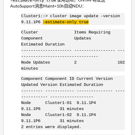
-estimate-only true
AutoSupport消息Maint=10h自动NDU：
Cluster1::> cluster image update -version
9.11.1P6
-estimate-only true
Cluster Items Requiring
Component Updates
Estimated Duration
--------------------- ----------------- ---
--------------------------------
Node Updates 2 102
minutes
Component Component ID Current Version
Updated Version Estimated Duration
--------- ------------ --------------- ----
----------- ------------------
Node Cluster1-01 9.11.1P4
9.11.1P6 31 minutes
Node Cluster1-02 9.11.1P4
9.11.1P6 31 minutes
2 entries were displayed.