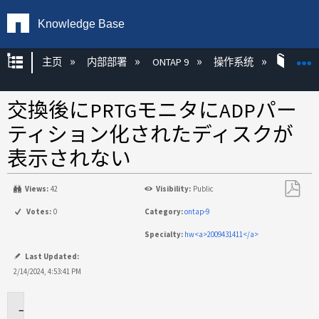
Knowledge Base
扩展/隐缩全局层次
主页
内部部署
ONTAP 9
操作系统
ONT
交換後にPRTGモニタにADPパー
ティション化されたディスクが
表示されない
Views:
42
Visibility:
Public
另
Votes:
0
Category:
ontap-9
存
Specialty:
hw<a>2009431411</a>
为
PDF
Last Updated:
2/14/2024, 4:53:41 PM
環