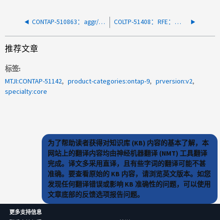
CONTAP-510863：aggr/*/plex 的 REST 响应部分或空
COLTP-51408：RFE：为密钥管理器流量添加LIF服务
推荐文章
标签
MTJI:CONTAP-51142
product-categories:ontap-9
prversion:v2
specialty:core
为了帮助读者获得对知识库 (KB) 内容的基本了解，本
网站上的翻译内容均由神经机器翻译 (NMT) 工具翻译
完成。译文多采用直译，且有些字词的翻译可能不甚
准确。要查看原始的 KB 内容，请浏览英文版本。如您
发现任何翻译错误或影响 KB 准确性的问题，可以使用
文章底部的反馈选项报告问题。
更多支持信息