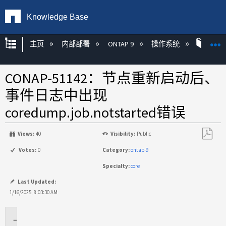
Knowledge Base
扩展/隐缩全局层次
主页
内部部署
ONTAP 9
操作系统
ON
CONAP-51142：节点重新启动后、
事件日志中出现
coredump.job.notstarted错误
Views:
40
Visibility:
Public
另
Votes:
0
Category:
ontap-9
存
Specialty:
core
为
PDF
Last Updated:
1/16/2025, 8:03:30 AM
问