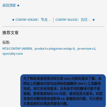
返回顶部
CONTAP-358208：节点意外重新启动，出现错误：正在重新启动节点以保持磁盘上的文件系统不受影响
CONTAP-361020：为已启用 LDAP Fastbind 的用户禁用 LDAP 时，禁止使用 SSH（公钥）登录
推荐文章
标签
MTJI:CONTAP-360958
product-categories:ontap-9
prversion:v2
specialty:core
为了帮助读者获得对知识库 (KB) 内容的基本了解，本
网站上的翻译内容均由神经机器翻译 (NMT) 工具翻译
完成。译文多采用直译，且有些字词的翻译可能不甚
准确。要查看原始的 KB 内容，请浏览英文版本。如您
发现任何翻译错误或影响 KB 准确性的问题，可以使用
文章底部的反馈选项报告问题。