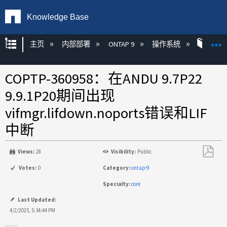
Knowledge Base
扩展/隐缩全局层次
主页
内部部署
ONTAP 9
操作系统
ON
COPTP-360958：在ANDU 9.7P22
9.9.1P20期间出现
vifmgr.lifdown.noports错误和LIF
中断
Views:
28
Visibility:
Public
另
Votes:
0
Category:
ontap-9
存
Specialty:
core
为
PDF
Last Updated:
4/2/2025, 5:34:44 PM