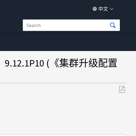
中文
》9.12.1P10 (《集群升级配置
另
存
为
PDF