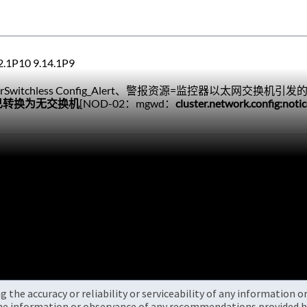
.1P10 9.14.1P9
 ClusterSwitchless Config_Alert、警报资源=监控器以太网交换机引
已
转换
为
无交换机
[NOD-02：mgwd：
cluster.network.config:not
the accuracy or reliability or serviceability of any information 
the information or observance of any recommendations provided he