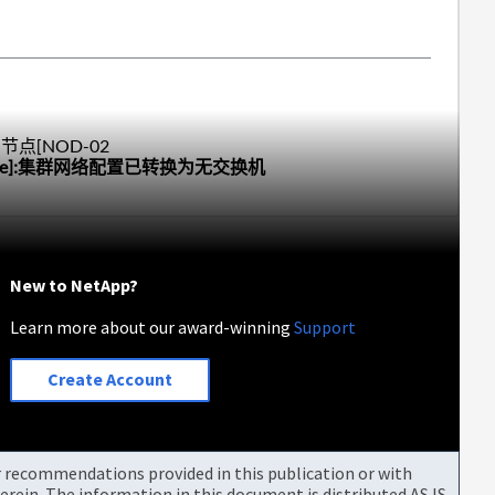
发的节点[NOD-02
ice]:集群
网络
配置已
转换
为
无交换机
New to NetApp?
Learn more about our award-winning
Support
Create Account
or recommendations provided in this publication or with
rein. The information in this document is distributed AS IS