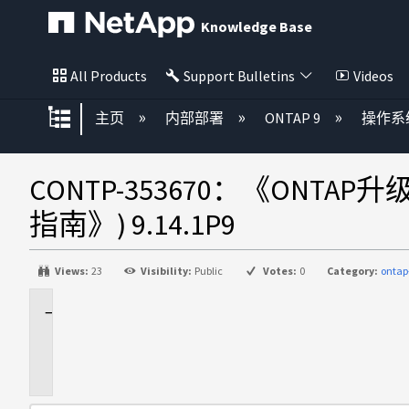
Knowledge Base
All Products
Support Bulletins
Videos
扩展/隐缩全局层次
主页
内部部署
ONTAP 9
操作系
CONTP-353670：《ONTAP
指南》) 9.14.1P9
Views:
23
Visibility:
Public
Votes:
0
Category:
ontap
问
题
描
述