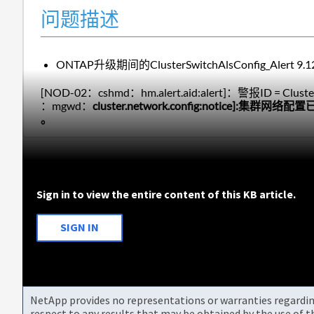
问题描述
ONTAP升级期间的ClusterSwitchAlsConfig_Alert 9.12
[NOD-02：cshmd：hm.alert.aid:alert]：警报ID =
：mgwd：
cluster.network.config:notice]:集群网络配置
。
Sign in to view the entire content of this KB article.
SIGN IN
NetApp provides no representations or warranties regarding 
respect to any results that may be obtained by the use of 