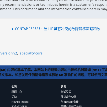
ny recommendations or techniques herein is a customer's responsi
onment. This document and the information contained herein may 
CONTAP-353587：当 LIF 具有冲突的故障转移策略和故障转移组时，在 ANDU 期间关闭 LIF
rversion:v2
specialty:core
(KB) 内容的基本了解，本网站上的翻译内容均由神经机器翻译 (NMT
览英文版本。如您发现任何翻译错误或影响 KB 准确性的问题，可以使用
公司
销售
新闻中心
先试后买
活动
寻找合作伙伴
NetApp Insight
与 NetApp 合作
客户成功案例
美国公共部门合同