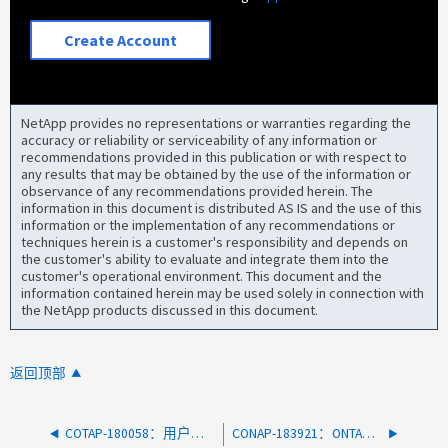
Create Account
NetApp provides no representations or warranties regarding the
accuracy or reliability or serviceability of any information or
recommendations provided in this publication or with respect to
any results that may be obtained by the use of the information or
observance of any recommendations provided herein. The
information in this document is distributed AS IS and the use of this
information or the implementation of any recommendations or
techniques herein is a customer's responsibility and depends on
the customer's ability to evaluate and integrate them into the
customer's operational environment. This document and the
information contained herein may be used solely in connection with
the NetApp products discussed in this document.
返回顶部
COTAP-180058：用户无法通过对角色/API/storage/配额 具有所有权限的REST修改配额状态
CONAP-183921：ONTAP集群节点意外重新启动