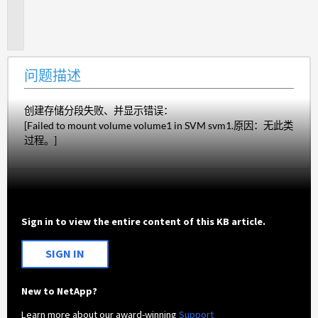
题
描
述
问题描述
创建存储分段失败、并显示错误：
[Failed to mount volume volume1 in SVM svm1.原因：无此类
过程。]
Sign in to view the entire content of this KB article.
SIGN IN
New to NetApp?
Learn more about our award-winning
Support