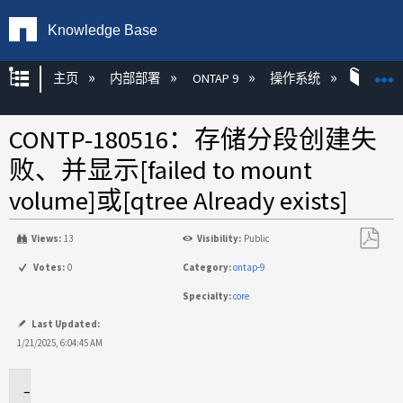
Knowledge Base
扩展/隐缩全局层次
主页
内部部署
ONTAP 9
操作系统
FS
CONTP-180516：存储分段创建失
败、并显示[failed to mount
volume]或[qtree Already exists]
Views:
13
Visibility:
Public
另
Votes:
0
Category:
ontap-9
存
Specialty:
core
为
PDF
Last Updated:
1/21/2025, 6:04:45 AM
问