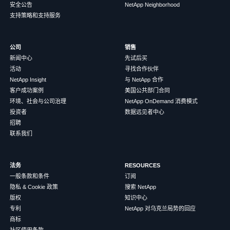
安全公告
NetApp Neighborhood
支持策略和支持服务
公司
销售
新闻中心
先试后买
活动
寻找合作伙伴
NetApp Insight
与 NetApp 合作
客户成功案例
美国公共部门合同
环境、社会与公司治理
NetApp OnDemand 消费模式
投资者
数据远见者中心
招聘
联系我们
法务
RESOURCES
一般条款和条件
订阅
隐私 & Cookie 政策
搜索 NetApp
版权
知识中心
专利
NetApp 对乌克兰局势的回应
商标
社区使用条款