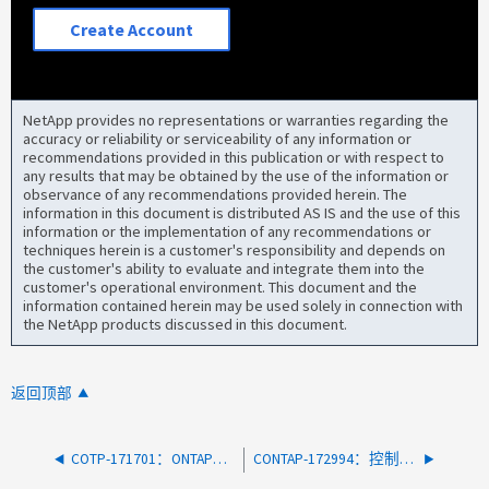
Create Account
NetApp provides no representations or warranties regarding the
accuracy or reliability or serviceability of any information or
recommendations provided in this publication or with respect to
any results that may be obtained by the use of the information or
observance of any recommendations provided herein. The
information in this document is distributed AS IS and the use of this
information or the implementation of any recommendations or
techniques herein is a customer's responsibility and depends on
the customer's ability to evaluate and integrate them into the
customer's operational environment. This document and the
information contained herein may be used solely in connection with
the NetApp products discussed in this document.
返回顶部
COTP-171701：ONTAP集群节点在SK进程sgemer_s1_0中意外重新启动
CONTAP-172994：控制器在尝试释放块时发生崩溃