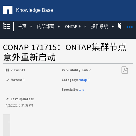
Knowledge Base
扩展/隐缩全局层次
主页
内部部署
ONTAP 9
操作系统
FS
CONAP-171715：ONTAP集群节点
意外重新启动
Views:
43
Visibility:
Public
另
Votes:
0
Category:
ontap-9
存
Specialty:
core
为
PDF
Last Updated:
4/2/2025, 3:34:32 PM
问
题
描