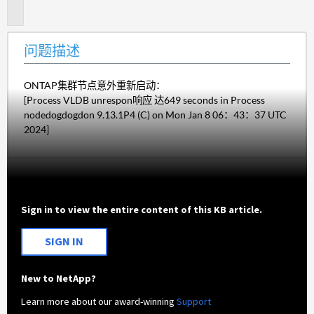
述
问题描述
ONTAP集群节点意外重新启动：
[Process VLDB unrespon响应 达649 seconds in Process
nodedogdogdon 9.13.1P4 (C) on Mon Jan 8 06：43：37 UTC
2024]
Sign in to view the entire content of this KB article.
SIGN IN
New to NetApp?
Learn more about our award-winning
Support