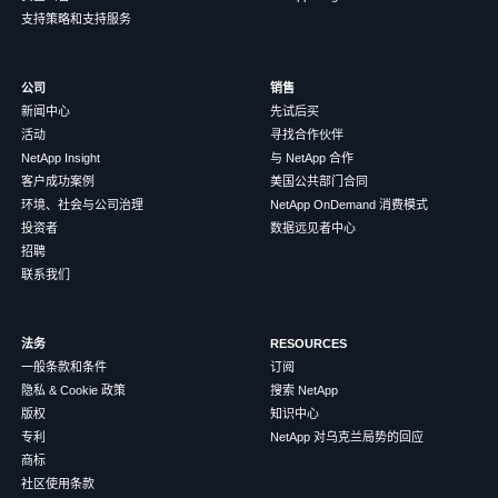
支持策略和支持服务
公司
销售
新闻中心
先试后买
活动
寻找合作伙伴
NetApp Insight
与 NetApp 合作
客户成功案例
美国公共部门合同
环境、社会与公司治理
NetApp OnDemand 消费模式
投资者
数据远见者中心
招聘
联系我们
法务
RESOURCES
一般条款和条件
订阅
隐私 & Cookie 政策
搜索 NetApp
版权
知识中心
专利
NetApp 对乌克兰局势的回应
商标
社区使用条款