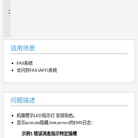
景
问
题
描
述
适用场景
FAS系统
全闪存FAS (AFF)系统
问题描述
机箱警示LED指示灯 呈琥珀色。
显示pcie.ste隐藏.link.errors的EMS日志：
示例1 错误消息指示特定插槽