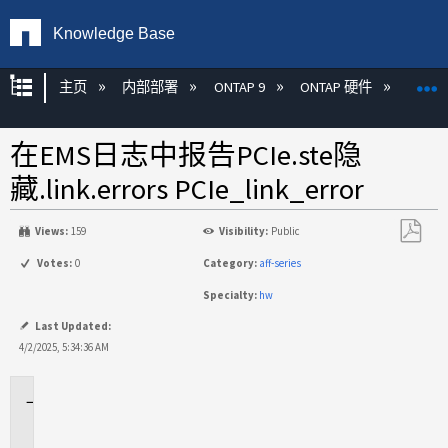
Knowledge Base
扩展/隐缩全局层次
主页
内部部署
ONTAP 9
ONTAP 硬件
ON
在EMS日志中报告PCIe.ste隐
藏.link.errors PCIe_link_error
Views:
159
Visibility:
Public
另
Votes:
0
Category:
aff-series
存
Specialty:
hw
为
PDF
Last Updated:
4/2/2025, 5:34:36 AM
适
用
场