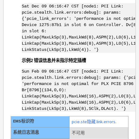
Sat Dec 09 06:16:47 CST [node1: PCI Link:
pcie.stealth.link.errors:debug]: params:
{'pcie_link_errors': 'performance is not optima
Device 1275:87b1 in slot 6 on Controller. Dv[87
in slot 6:
LinkCap(MaxLkSp(3),MaxLkWd(8),ASPM(2),L0(6),L1(
LinkCap(MaxLkSp(3),MaxLkWd(8),ASPM(3),L0(5),L1(
LinkStatus(LkSp(3),LkWd(4)). '}
示例2 错误信息并未指示特定插槽
Sun Feb 09 06:16:47 CST [node1: PCI Link:
pcie.stealth.link.errors:debug]: params: {'pcie
'performance is not optimal for PLX PCIE 8796 s
Br[8796](134,0,0):
LinkCap(MaxLkSp(3),MaxLkWd(16),ASPM(2),L0(3),L1
LinkCap(MaxLkSp(3),MaxLkWd(16),ASPM(2),L0(6),L1
LinkStatus(LkSp(3),LkWd(8),SClk,DLAct). '}
EMS标识符
pcie.ste隐藏.link.errors.
系统日志消息
不可用