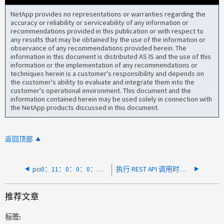
NetApp provides no representations or warranties regarding the
accuracy or reliability or serviceability of any information or
recommendations provided in this publication or with respect to
any results that may be obtained by the use of the information or
observance of any recommendations provided herein. The
information in this document is distributed AS IS and the use of this
information or the implementation of any recommendations or
techniques herein is a customer's responsibility and depends on
the customer's ability to evaluate and integrate them into the
customer's operational environment. This document and the
information contained herein may be used solely in connection with
the NetApp products discussed in this document.
返回顶部
pci0：11：0：0：0：设备泄漏的IRQ资源导致中断
执行 REST API 调用时出现错误用户未经授权
推荐文章
标签