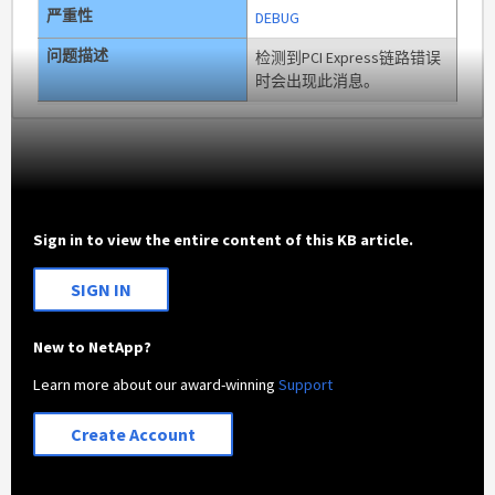
严重性
DEBUG
问题描述
检测到PCI Express链路错误
时会出现此消息。
Sign in to view the entire content of this KB article.
SIGN IN
New to NetApp?
Learn more about our award-winning
Support
Create Account