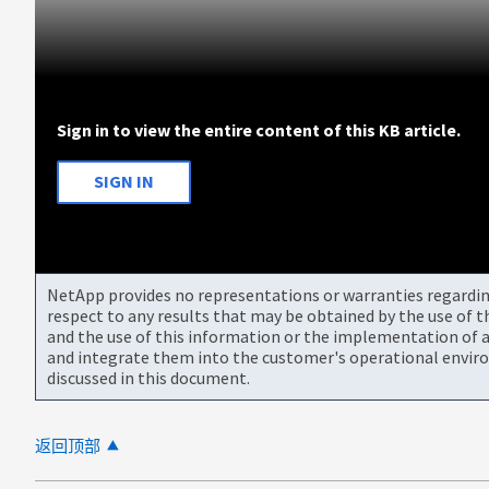
Sign in to view the entire content of this KB article.
SIGN IN
NetApp provides no representations or warranties regarding 
respect to any results that may be obtained by the use of 
and the use of this information or the implementation of a
and integrate them into the customer's operational envir
discussed in this document.
返回顶部