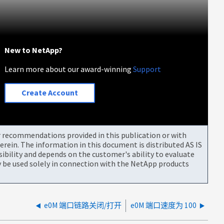
New to NetApp?
Learn more about our award-winning
Support
Create Account
or recommendations provided in this publication or with
rein. The information in this document is distributed AS IS
bility and depends on the customer's ability to evaluate
be used solely in connection with the NetApp products
e0M 端口链路关闭/打开
e0M 端口速度为 100