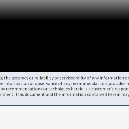
the accuracy or reliability or serviceability of any information 
the information or observance of any recommendations provided he
ny recommendations or techniques herein is a customer's responsi
onment. This document and the information contained herein may 