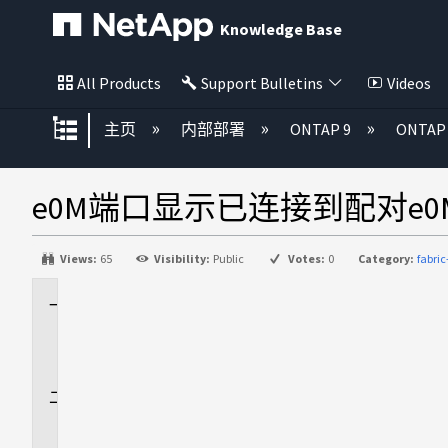
Knowledge Base
All Products
Support Bulletins
Videos
扩展/隐缩全局层次
主页
内部部署
ONTAP 9
ONTA
e0M端口显示已连接到配对e0
Views:
65
Visibility:
Public
Votes:
0
Category:
fabri
适
用
场
景
问
题
描