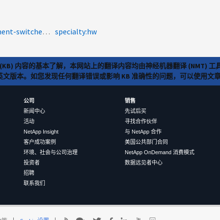
product-categories:fabric-interconnect-and-management-switches<a>CDP</a><a>e0M</a>
specialty:hw
(KB) 内容的基本了解，本网站上的翻译内容均由神经机器翻译 (NMT
览英文版本。如您发现任何翻译错误或影响 KB 准确性的问题，可以使用
公司
销售
新闻中心
先试后买
活动
寻找合作伙伴
NetApp Insight
与 NetApp 合作
客户成功案例
美国公共部门合同
环境、社会与公司治理
NetApp OnDemand 消费模式
投资者
数据远见者中心
招聘
联系我们