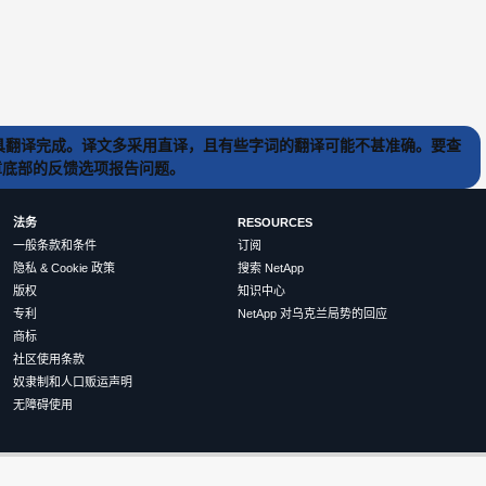
) 工具翻译完成。译文多采用直译，且有些字词的翻译可能不甚准确。要查
文章底部的反馈选项报告问题。
法务
RESOURCES
一般条款和条件
订阅
隐私 & Cookie 政策
搜索 NetApp
版权
知识中心
专利
NetApp 对乌克兰局势的回应
商标
社区使用条款
奴隶制和人口贩运声明
无障碍使用