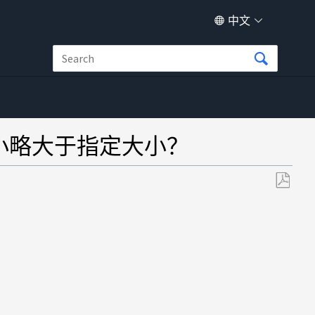
中文
UN 大小略大于指定大小？
另
存
为
PDF