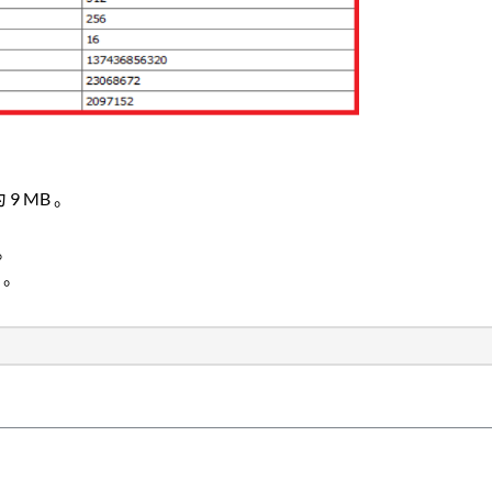
9 MB 。
。
 。