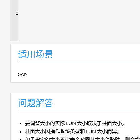
答
追
加
信
息
适用场景
SAN
问题解答
要调整大小的实际 LUN 大小取决于柱面大小。
柱面大小因操作系统类型和 LUN 大小而异。
如果指定的大小不能完全被圆柱大小值整除，则会