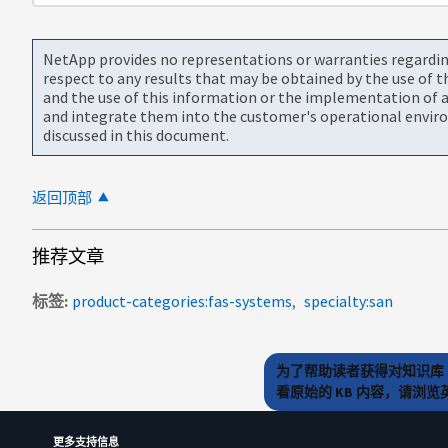
NetApp provides no representations or warranties regarding 
respect to any results that may be obtained by the use of 
and the use of this information or the implementation of a
and integrate them into the customer's operational envir
discussed in this document.
返回顶部
推荐文章
标签
product-categories:fas-systems
specialty:san
为了帮助读者获得对知识库 
看原始的 KB 内容，请浏
更多支持信息