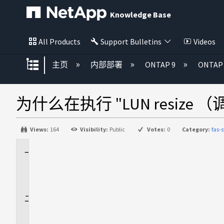
Knowledge Base
All Products
Support Bulletins
Videos
扩展/隐缩全局层次
主页
内部部署
ONTAP 9
ONTA
为什么在执行 "LUN resize
Views:
164
Visibility:
Public
Votes:
0
Category:
fas-
适
用
场
景
问
题
解