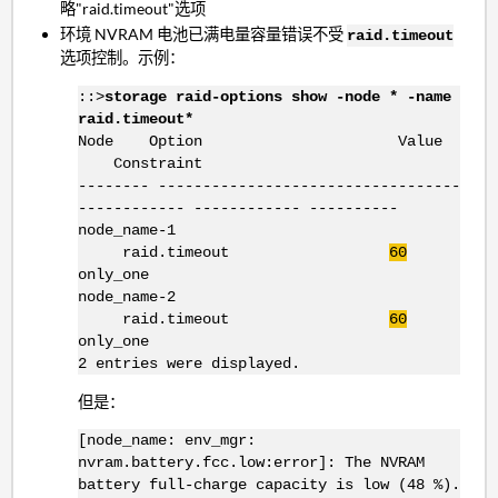
略"raid.timeout"选项
环境 NVRAM 电池已满电量容量错误不受
raid.timeout
选项控制。示例：
::>
storage raid-options show -node * -name
raid.timeout*
Node Option Value
Constraint
-------- ----------------------------------
------------ ------------ ----------
node_name-1
raid.timeout
60
only_one
node_name-2
raid.timeout
60
only_one
2 entries were displayed.
但是：
[node_name: env_mgr:
nvram.battery.fcc.low:error]: The NVRAM
battery full-charge capacity is low (48 %).