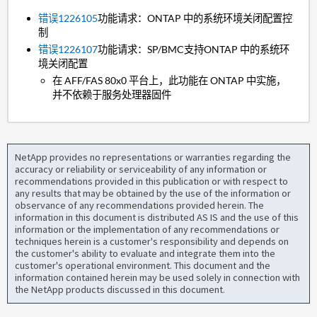
错误1226105
功能请求：ONTAP 中的系统环境关闭配置控
制
错误1226107
功能请求：SP/BMC支持ONTAP 中的系统环
境关闭配置
在 AFF/FAS 80x0 平台上，此功能在 ONTAP 中实施，
并不依赖于服务处理器固件
NetApp provides no representations or warranties regarding the
accuracy or reliability or serviceability of any information or
recommendations provided in this publication or with respect to
any results that may be obtained by the use of the information or
observance of any recommendations provided herein. The
information in this document is distributed AS IS and the use of this
information or the implementation of any recommendations or
techniques herein is a customer's responsibility and depends on
the customer's ability to evaluate and integrate them into the
customer's operational environment. This document and the
information contained herein may be used solely in connection with
the NetApp products discussed in this document.