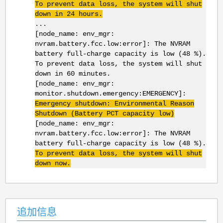
To prevent data loss, the system will shut
down in 24 hours.
...
[node_name: env_mgr:
nvram.battery.fcc.low:error]: The NVRAM
battery full-charge capacity is low (48 %).
To prevent data loss, the system will shut
down in 60 minutes.
[node_name: env_mgr:
monitor.shutdown.emergency:EMERGENCY]:
Emergency shutdown: Environmental Reason
Shutdown (Battery PCT capacity low)
[node_name: env_mgr:
nvram.battery.fcc.low:error]: The NVRAM
battery full-charge capacity is low (48 %).
To prevent data loss, the system will shut
down now.
追加信息