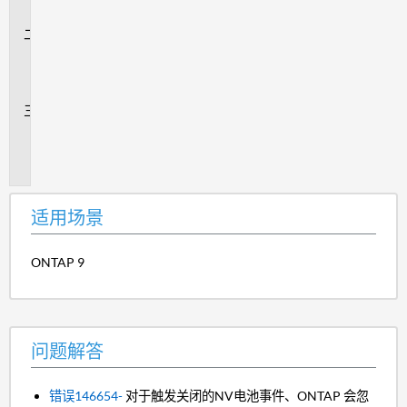
景
问
题
解
答
追
加
信
息
适用场景
ONTAP 9
问题解答
错误146654-
对于触发关闭的NV电池事件、ONTAP 会忽