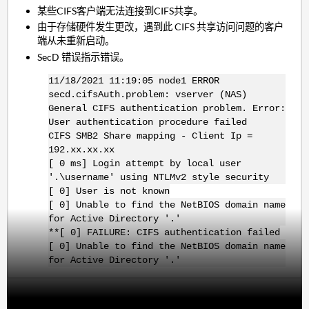
某些CIFS客户端无法连接到CIFS共享。
由于存储硬件发生更改，遇到此 CIFS 共享访问问题的客户
端从未重新启动。
SecD 错误指示错误。
11/18/2021 11:19:05 node1 ERROR
secd.cifsAuth.problem: vserver (NAS)
General CIFS authentication problem. Error:
User authentication procedure failed
CIFS SMB2 Share mapping - Client Ip =
192.xx.xx.xx
[ 0 ms] Login attempt by local user
'.\username' using NTLMv2 style security
[ 0] User is not known
[ 0] Unable to find the NetBIOS domain name
for Active Directory '.'
**[ 0] FAILURE: CIFS authentication failed
[ 0] Unable to find the NetBIOS domain name
for Active Directory '.'