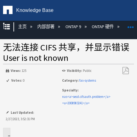
Knowledge Base
扩展/隐缩全局层次
主页
内部部署
ONTAP 9
ONTAP 硬件
ON
无法连接 CIFS 共享，并显示错误
User is not known
Views:
125
Visibility:
Public
另
Votes:
0
Category:
fas-systems
存
Specialty:
为
nas<a>secd.cifsauth.problem</a>
PDF
<a>2008983241</a>
Last Updated:
2/27/2023, 3:52:31 PM
适