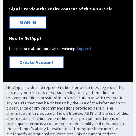
Sign in to view the entire content of this KB article.
SIGN IN
New to NetApp?
Learn more about our award-winning
Support
Create Account
NetApp provides no representations or warranties regarding the
accuracy or reliability or serviceability of any information or
recommendations provided in this publication or with respect to
any results that may be obtained by the use of the information or
observance of any recommendations provided herein. The
information in this document is distributed AS IS and the use of this
information or the implementation of any recommendations or
techniques herein is a customer's responsibility and depends on
the customer's ability to evaluate and integrate them into the
customer's operational environment. This document and the