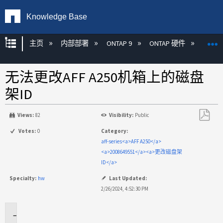
Knowledge Base
扩展/隐缩全局层次
主页
内部部署
ONTAP 9
ONTAP 硬件
ON
无法更改AFF A250机箱上的磁盘
架ID
Views:
82
Visibility:
Public
另
Votes:
0
Category:
存
aff-series<a>AFF A250</a>
为
<a>2008649551</a><a>更改磁盘架
PDF
ID</a>
Specialty:
hw
Last Updated:
2/26/2024, 4:52:30 PM
适