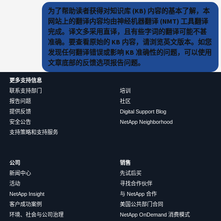
为了帮助读者获得对知识库 (KB) 内容的基本了解，本
网站上的翻译内容均由神经机器翻译 (NMT) 工具翻译
完成。译文多采用直译，且有些字词的翻译可能不甚
准确。要查看原始的 KB 内容，请浏览英文版本。如您
发现任何翻译错误或影响 KB 准确性的问题，可以使用
文章底部的反馈选项报告问题。
更多支持信息
联系支持部门
培训
报告问题
社区
提供反馈
Digital Support Blog
安全公告
NetApp Neighborhood
支持策略和支持服务
公司
销售
新闻中心
先试后买
活动
寻找合作伙伴
NetApp Insight
与 NetApp 合作
客户成功案例
美国公共部门合同
环境、社会与公司治理
NetApp OnDemand 消费模式