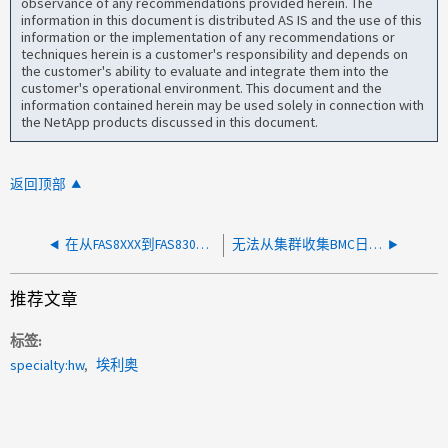
observance of any recommendations provided herein. The
information in this document is distributed AS IS and the use of this
information or the implementation of any recommendations or
techniques herein is a customer's responsibility and depends on
the customer's ability to evaluate and integrate them into the
customer's operational environment. This document and the
information contained herein may be used solely in connection with
the NetApp products discussed in this document.
返回顶部
在从FAS8XXX到FAS8300进行机头交换期间、无法启动集群链路
无法从集群收集BMC日志包文件
推荐文章
标签
specialty:hw
埃利奥