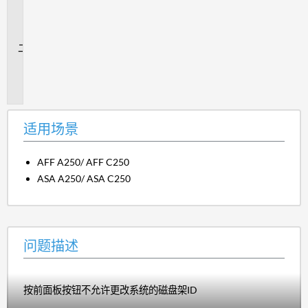
用
场
景
问
题
描
述
适用场景
AFF A250/ AFF C250
ASA A250/ ASA C250
问题描述
按前面板按钮不允许更改系统的磁盘架ID