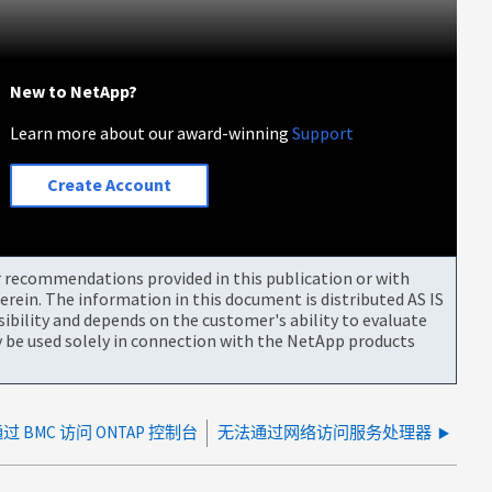
New to NetApp?
Learn more about our award-winning
Support
Create Account
or recommendations provided in this publication or with
rein. The information in this document is distributed AS IS
bility and depends on the customer's ability to evaluate
be used solely in connection with the NetApp products
过 BMC 访问 ONTAP 控制台
无法通过网络访问服务处理器