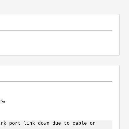
。
rs
rk port link down due to cable or