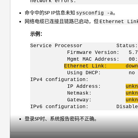
network errors.
命令中的SP IP信息未知
。
sysconfig -a
网络电缆已连接且链路已启动，但
Ethernet Lin
示例：
Service Processor Status: 
Firmware Version: 5.7
Mgmt MAC Address: 00:A0:9
Ethernet Link: down,
Using DHCP: no
IPv4 configuration:
IP Address:
unkn
Netmask:
unkn
Gateway:
unkn
IPv6 configuration: Disable
登录SP时、系统报告密码不正确。