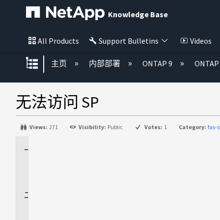
Knowledge Base
All Products
Support Bulletins
Videos
扩展/隐缩全局层次
主页
内部部署
ONTAP 9
ONTA
无法访问 SP
Views:
271
Visibility:
Public
Votes:
1
Category:
fas-
适
用
场
景
问
题
描