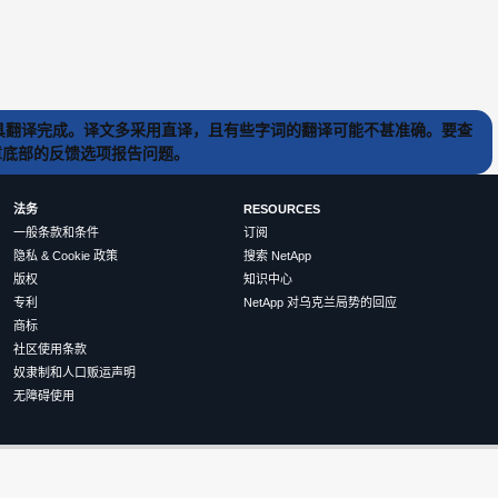
) 工具翻译完成。译文多采用直译，且有些字词的翻译可能不甚准确。要查
文章底部的反馈选项报告问题。
法务
RESOURCES
一般条款和条件
订阅
隐私 & Cookie 政策
搜索 NetApp
版权
知识中心
专利
NetApp 对乌克兰局势的回应
商标
社区使用条款
奴隶制和人口贩运声明
无障碍使用