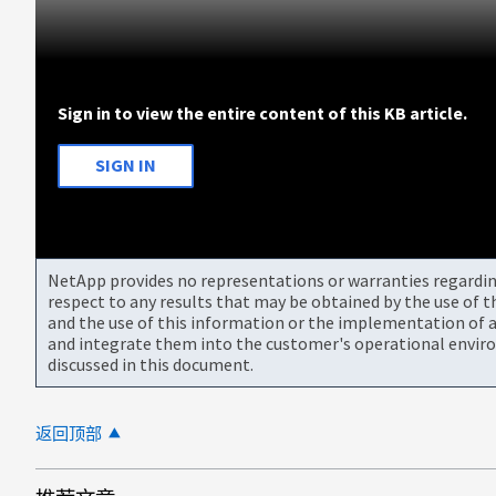
Sign in to view the entire content of this KB article.
SIGN IN
NetApp provides no representations or warranties regarding 
respect to any results that may be obtained by the use of 
and the use of this information or the implementation of a
and integrate them into the customer's operational envir
discussed in this document.
返回顶部