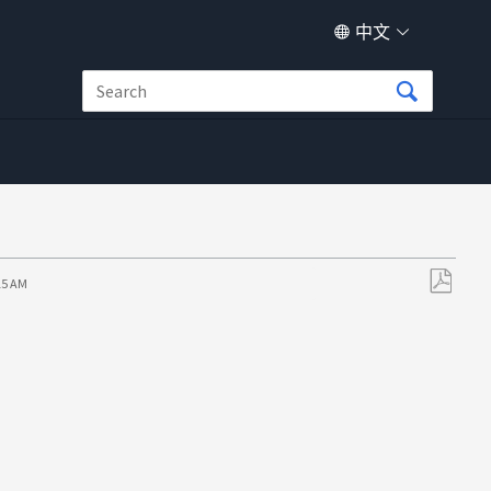
中文
15 AM
另
存
为
PDF