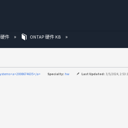
P 硬件
ONTAP 硬件 KB
systems<a>2008674635</a>
Specialty:
hw
Last Updated:
3/5/2024, 2:53: