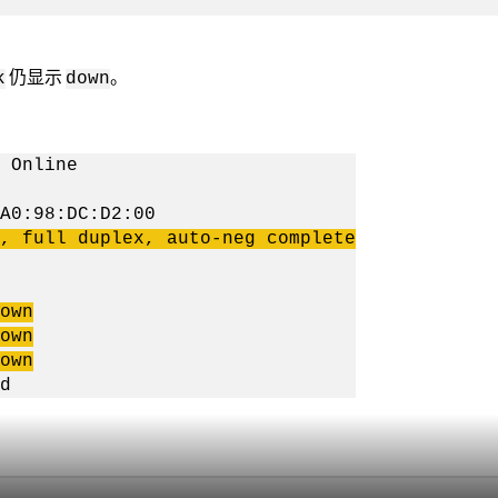
仍显示
。
k
down
Online
8:DC:D2:00
 full duplex,
auto-neg
complete
own
own
own
d