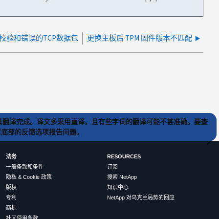
到校验和错误的TCP数据包
更换主板后 TPM 固件版本不匹配
) 工具翻译完成。译文多采用直译，且有些字词的翻译可能不甚准确。要查
文章底部的反馈选项报告问题。
法务
RESOURCES
一般条款和条件
订阅
隐私 & Cookie 政策
搜索 NetApp
版权
知识中心
专利
NetApp 对乌克兰局势的回应
商标
社区使用条款