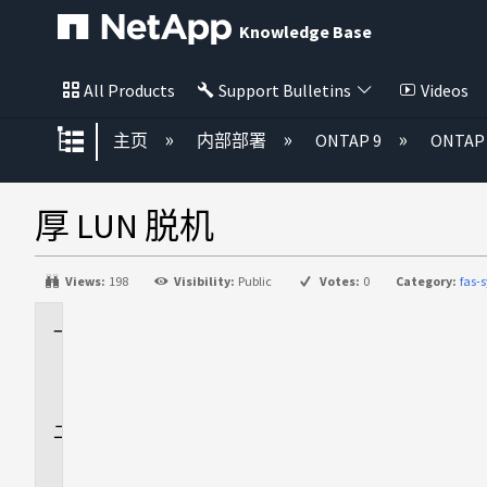
Knowledge Base
All Products
Support Bulletins
Videos
扩展/隐缩全局层次
主页
内部部署
ONTAP 9
ONTA
厚 LUN 脱机
Views:
198
Visibility:
Public
Votes:
0
Category:
fas-
适
用
场
景
问
题
描