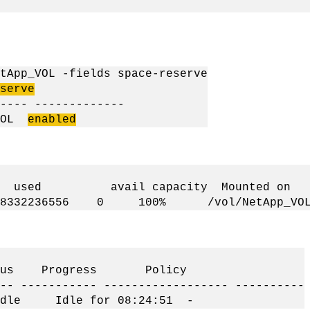
tApp_VOL -fields space-reserve
serve
---- -------------
_VOL
enabled
d avail capacity Mounted on
6 8332236556 0 100% /vol/NetApp_VOL
us Progress Policy
-- ----------- ------------------ ----------
le Idle for 08:24:51 -