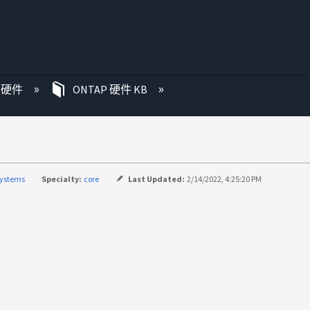
P 硬件
ONTAP 硬件 KB
systems
Specialty:
core
Last Updated:
2/14/2022, 4:25:20 PM