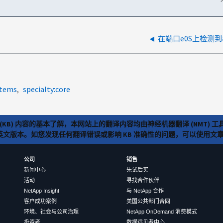
在端口e0S上检测
stems
specialty:core
(KB) 内容的基本了解，本网站上的翻译内容均由神经机器翻译 (NMT
览英文版本。如您发现任何翻译错误或影响 KB 准确性的问题，可以使用
公司
销售
新闻中心
先试后买
活动
寻找合作伙伴
NetApp Insight
与 NetApp 合作
客户成功案例
美国公共部门合同
环境、社会与公司治理
NetApp OnDemand 消费模式
投资者
数据远见者中心