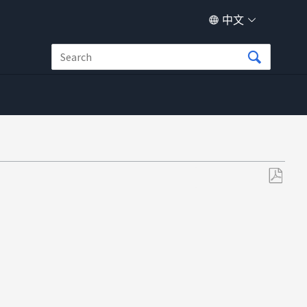
中文
另
存
为
PDF