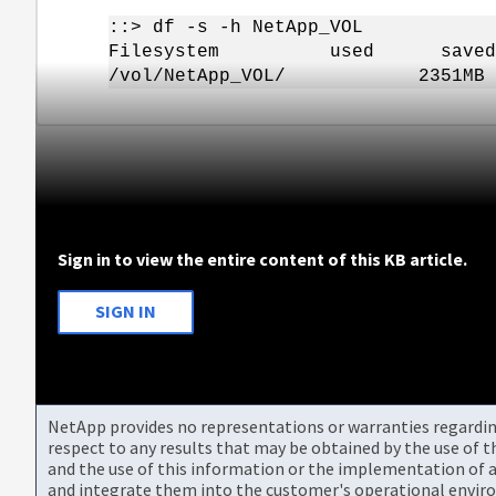
::> df -s -h NetApp_VOL
Filesystem used saved 
/vol/NetApp_VOL/ 2351M
Sign in to view the entire content of this KB article.
SIGN IN
NetApp provides no representations or warranties regarding 
respect to any results that may be obtained by the use of 
and the use of this information or the implementation of a
and integrate them into the customer's operational envir