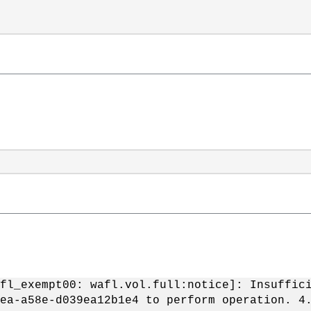
fl_exempt00: wafl.vol.full:notice]: Insuffic
ea-a58e-d039ea12b1e4 to perform operation. 4