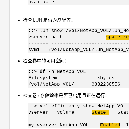
available.
检查 LUN 是否为厚配置：
::> lun show /vol/NetApp_VOL/lun_Ne
vserver path
space-re
------- ---------------------------
svm1 /vol/NetApp_VOL/lun_NetApp
检查卷中的可用空间：
::> df -h NetApp_VOL
Filesystem kbytes use
/vol/NetApp_VOL/ 833223655
检查卷 / 存储效率是否已启用且正在运行：
::> vol efficiency show NetApp_VOL
Vserver Volume
State
Stat
---------- ---------------- -------
my_vserver NetApp_VOL
Enabled
Id