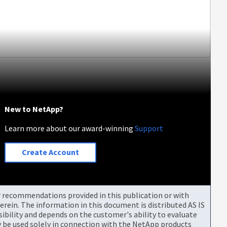
New to NetApp?
Learn more about our award-winning
Support
Create Account
or recommendations provided in this publication or with
rein. The information in this document is distributed AS IS
bility and depends on the customer's ability to evaluate
be used solely in connection with the NetApp products