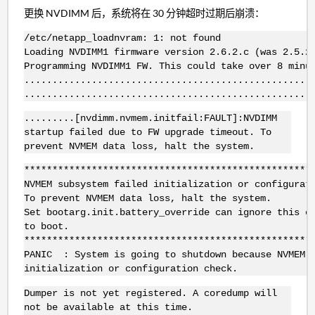
更换 NVDIMM 后，系统将在 30 分钟超时过期后崩溃：
/etc/netapp_loadnvram: 1: not found
Loading NVDIMM1 firmware version 2.6.2.c (was 2.5.2
Programming NVDIMM1 FW. This could take over 8 minu
...................................................
...................................................
.........[nvdimm.nvmem.initfail:FAULT]:NVDIMM
startup failed due to FW upgrade timeout. To
prevent NVMEM data loss, halt the system.
***************************************************
NVMEM subsystem failed initialization or configurat
To prevent NVMEM data loss, halt the system.
Set bootarg.init.battery_override can ignore this e
to boot.
***************************************************
PANIC : System is going to shutdown because NVMEM 
initialization or configuration check.
Dumper is not yet registered. A coredump will
not be available at this time.