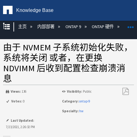
Knowledge Base
扩展/隐缩全局层次
主页
内部部署
ONTAP 9
ONTAP 硬件
ON
由于 NVMEM 子系统初始化失败，
系统将关闭 或者，在更换
NDVIMM 后收到配置检查崩溃消
息
Views:
136
Visibility:
Public
另
Votes:
0
Category:
ontap-9
存
Specialty:
hw
为
PDF
Last Updated:
7/23/2021, 2:26:32 PM