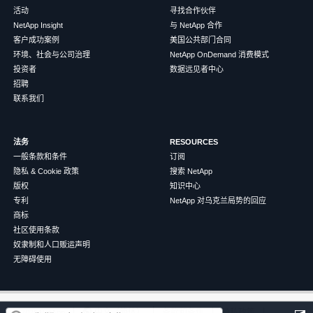
活动
寻找合作伙伴
NetApp Insight
与 NetApp 合作
客户成功案例
美国公共部门合同
环境、社会与公司治理
NetApp OnDemand 消费模式
投资者
数据远见者中心
招聘
联系我们
法务
RESOURCES
一般条款和条件
订阅
隐私 & Cookie 政策
搜索 NetApp
版权
知识中心
专利
NetApp 对乌克兰局势的回应
商标
社区使用条款
奴隶制和人口贩运声明
无障碍使用
这篇文章对您有帮助吗？
©
2026
NetApp
中文（简体）
条款和条件
隐私政策