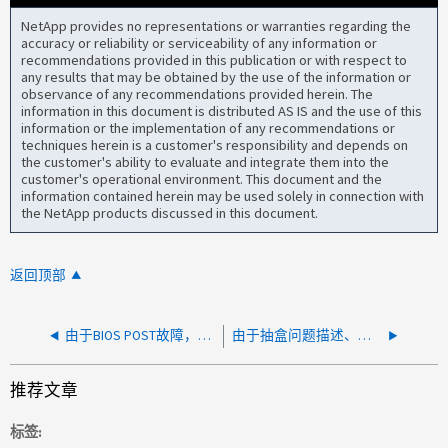
NetApp provides no representations or warranties regarding the
accuracy or reliability or serviceability of any information or
recommendations provided in this publication or with respect to
any results that may be obtained by the use of the information or
observance of any recommendations provided herein. The
information in this document is distributed AS IS and the use of this
information or the implementation of any recommendations or
techniques herein is a customer's responsibility and depends on
the customer's ability to evaluate and integrate them into the
customer's operational environment. This document and the
information contained herein may be used solely in connection with
the NetApp products discussed in this document.
返回顶部
由于BIOS POST故障，系统关闭且未启动：缺少PCIe设备
由于抽盒问题描述、系统处于混合路径
推荐文章
标签