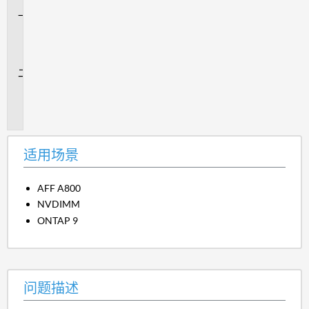
适
用
场
景
问
题
描
述
适用场景
AFF A800
NVDIMM
ONTAP 9
问题描述