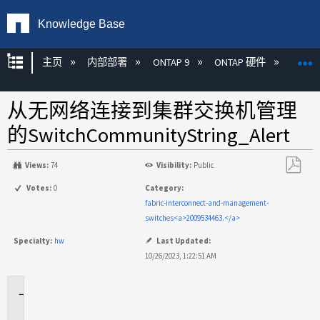
Knowledge Base
扩展/隐缩全局层次
主页
内部部署
ONTAP 9
ONTAP 硬件
ON
从无网络连接到集群交换机管理
的SwitchCommunityString_Alert
Views:
74
Visibility:
Public
另
Votes:
0
Category:
存
fabric-interconnect-and-management-
为
switches<a>2009534463.</a>
PDF
Specialty:
hw
Last Updated:
10/26/2023, 1:22:51 AM
适
用