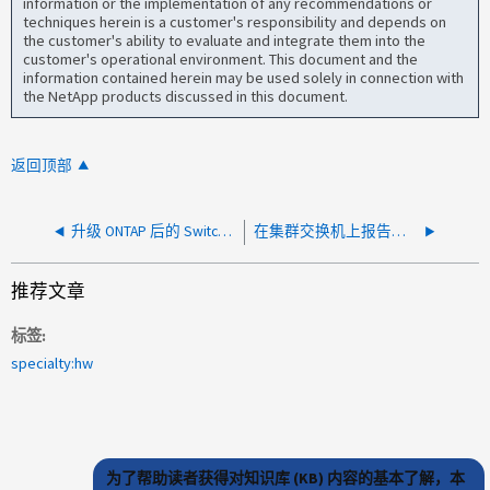
information or the implementation of any recommendations or
techniques herein is a customer's responsibility and depends on
the customer's ability to evaluate and integrate them into the
customer's operational environment. This document and the
information contained herein may be used solely in connection with
the NetApp products discussed in this document.
返回顶部
升级 ONTAP 后的 SwitchCommunityString_Alert
在集群交换机上报告了SwitchCommunityString_Alert
推荐文章
标签
specialty:hw
为了帮助读者获得对知识库 (KB) 内容的基本了解，本