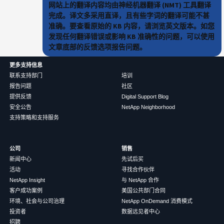
网站上的翻译内容均由神经机器翻译 (NMT) 工具翻译
完成。译文多采用直译，且有些字词的翻译可能不甚
准确。要查看原始的 KB 内容，请浏览英文版本。如您
发现任何翻译错误或影响 KB 准确性的问题，可以使用
文章底部的反馈选项报告问题。
更多支持信息
联系支持部门
培训
报告问题
社区
提供反馈
Digital Support Blog
安全公告
NetApp Neighborhood
支持策略和支持服务
公司
销售
新闻中心
先试后买
活动
寻找合作伙伴
NetApp Insight
与 NetApp 合作
客户成功案例
美国公共部门合同
环境、社会与公司治理
NetApp OnDemand 消费模式
投资者
数据远见者中心
招聘