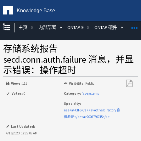
Knowledge Base
扩展/隐缩全局层次
主页
内部部署
ONTAP 9
ONTAP 硬件
ON
存储系统报告
secd.conn.auth.failure 消息，并显
示错误：操作超时
Views:
115
Visibility:
Public
另
Votes:
0
Category:
fas-systems
存
Specialty:
为
nas<a>CIFS</a><a>Active Directory 身
PDF
份验证</a><a>2008730745</a>
Last Updated:
4/13/2023, 12:29:08 AM