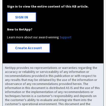
Sign in to view the entire content of this KB article.
SIGN IN
New to NetApp?
Learn more about our award-winning
Support
Create Account
NetApp provides no representations or warranties regarding the
accuracy or reliability or serviceability of any information or
recommendations provided in this publication or with respect to
any results that may be obtained by the use of the information or
observance of any recommendations provided herein. The
information in this document is distributed AS IS and the use of this
information or the implementation of any recommendations or
techniques herein is a customer's responsibility and depends on
the customer's ability to evaluate and integrate them into the
customer's operational environment. This document and the