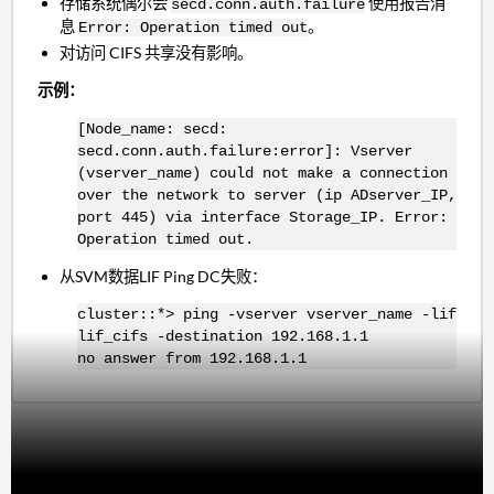
存储系统偶尔会
使用报告消
secd.conn.auth.failure
息
。
Error: Operation timed out
对访问 CIFS 共享没有影响。
示例：
[Node_name: secd:
secd.conn.auth.failure:error]: Vserver
(vserver_name) could not make a connection
over the network to server (ip ADserver_IP,
port 445) via interface Storage_IP. Error:
Operation timed out.
从SVM数据LIF Ping DC失败：
cluster::*> ping -vserver vserver_name -lif
lif_cifs -destination 192.168.1.1
no answer from 192.168.1.1