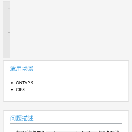
适
用
场
景
问
题
描
述
适用场景
ONTAP 9
CIFS
问题描述