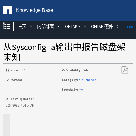
Knowledge Base
扩展/隐缩全局层次
主页
内部部署
ONTAP 9
ONTAP 硬件
ON
从Sysconfig -a输出中报告磁盘架
未知
Views:
37
Visibility:
Public
另
Votes:
0
Category:
disk-shelves
存
Specialty:
hw
为
PDF
Last Updated:
3/24/2025, 7:34:34 AM
适
用
场