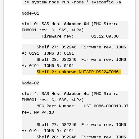
::> system node run -node * sysconfig -a
Node-01
slot 0: SAS Host
Adapter 0d
(PMC-Sierra
PM8001 rev. C, SAS, <UP>)
Firmware rev: 01.12.09.00
Shelf 27: DS2246 Firmware rev. IOM6
A: 0191 IOM6 B: 0191
Shelf 28: DS2246 Firmware rev. IOM6
A: 0191 IOM6 B: 0191
Shelf ?: unknown
NUTAPP
:
DS224IOM6
Node-02
slot 4: SAS Host
Adapter 4c
(PMC-Sierra
PM8001 rev. C, SAS, <UP>)
MFG Part Number: USI 6086-000010-07
rev. MP V4.10
Shelf 27: DS2246 Firmware rev. IOM6
A: 0191 IOM6 B: 0191
Shelf 28: DS2246 Firmware rev. IOM6