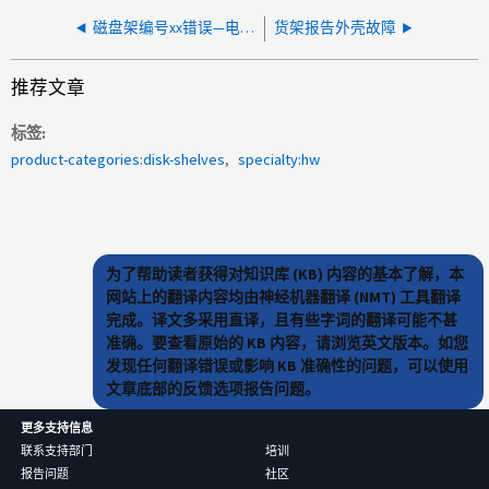
磁盘架编号xx错误—电压传感器安装的元素列表错误为1和2或3和4
货架报告外壳故障
推荐文章
标签
product-categories:disk-shelves
specialty:hw
为了帮助读者获得对知识库 (KB) 内容的基本了解，本
网站上的翻译内容均由神经机器翻译 (NMT) 工具翻译
完成。译文多采用直译，且有些字词的翻译可能不甚
准确。要查看原始的 KB 内容，请浏览英文版本。如您
发现任何翻译错误或影响 KB 准确性的问题，可以使用
文章底部的反馈选项报告问题。
更多支持信息
联系支持部门
培训
报告问题
社区