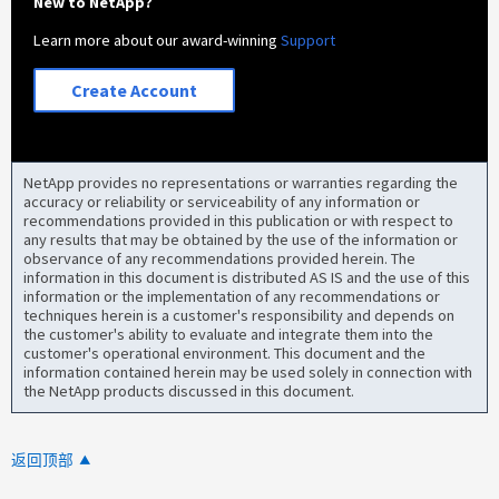
New to NetApp?
Learn more about our award-winning
Support
Create Account
NetApp provides no representations or warranties regarding the
accuracy or reliability or serviceability of any information or
recommendations provided in this publication or with respect to
any results that may be obtained by the use of the information or
observance of any recommendations provided herein. The
information in this document is distributed AS IS and the use of this
information or the implementation of any recommendations or
techniques herein is a customer's responsibility and depends on
the customer's ability to evaluate and integrate them into the
customer's operational environment. This document and the
information contained herein may be used solely in connection with
the NetApp products discussed in this document.
返回顶部