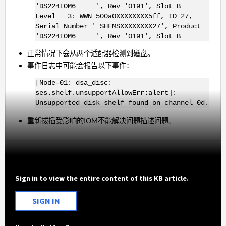
'DS224IOM6 ', Rev '0191', Slot B
Level 3: WWN 500a0XXXXXXXX5ff, ID 27,
Serial Number ' SHFMSXXXXXXXX27', Product
'DS224IOM6 ', Rev '0191', Slot B
正常情况下会从两个适配器检测到磁盘。
事件日志中可能会报告以下事件：
[Node-01: dsa_disc:
ses.shelf.unsupportAllowErr:alert]:
Unsupported disk shelf found on channel 0d.
重新拔插受影响的IOM不能解决问题描述问题。
Sign in to view the entire content of this KB article.
SIGN IN