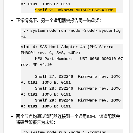
A: 0191 IOM6 B: 0191
Shelf ?: unknown
NUTAPP
:
DS224IOM6
正常情况下、另一个适配器会报告同一磁盘架：
::> system node run -node <node> sysconfig
-a
slot 4: SAS Host Adapter 4a (PMC-Sierra
PM8001 rev. C, SAS, <UP>)
MFG Part Number: USI 6086-000010-07
rev. MP V4.10
Shelf 27: DS2246 Firmware rev. IOM6
A: 0191 IOM6 B: 0191
Shelf 28: DS2246 Firmware rev. IOM6
A: 0191 IOM6 B: 0191
Shelf 29: DS2246 Firmware rev. IOM6
A: 0191 IOM6 B: 0191
两个节点均通过适配器连接到一个通用IOM、该适配器会
将磁盘架报告为未知：
::> system node run -node * -command