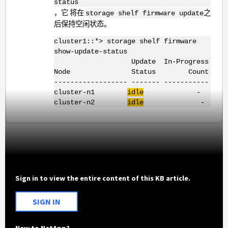
status
，它
将在
之
storage shelf firmware update
后保持空闲状态。
cluster1::*> storage shelf firmware
show-update-status
Update In-Progress
Node Status Count
------------------ ------- -----------
cluster-n1
idle
-
cluster-n2
idle
-
Sign in to view the entire content of this KB article.
SIGN IN
New to NetApp?