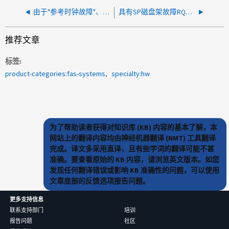
由于"参考时钟故障"、磁盘架模块出现故障错误
具有SP磁盘架故障RQSTd状态的磁盘架模块会生成每小时警告
推荐文章
标签
product-categories:fas-systems
specialty:hw
为了帮助读者获得对知识库 (KB) 内容的基本了解，本
网站上的翻译内容均由神经机器翻译 (NMT) 工具翻译
完成。译文多采用直译，且有些字词的翻译可能不甚
准确。要查看原始的 KB 内容，请浏览英文版本。如您
发现任何翻译错误或影响 KB 准确性的问题，可以使用
文章底部的反馈选项报告问题。
更多支持信息
联系支持部门
培训
报告问题
社区