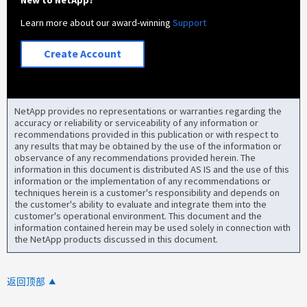
Learn more about our award-winning
Support
Create Account
NetApp provides no representations or warranties regarding the
accuracy or reliability or serviceability of any information or
recommendations provided in this publication or with respect to
any results that may be obtained by the use of the information or
observance of any recommendations provided herein. The
information in this document is distributed AS IS and the use of this
information or the implementation of any recommendations or
techniques herein is a customer's responsibility and depends on
the customer's ability to evaluate and integrate them into the
customer's operational environment. This document and the
information contained herein may be used solely in connection with
the NetApp products discussed in this document.
返回顶部