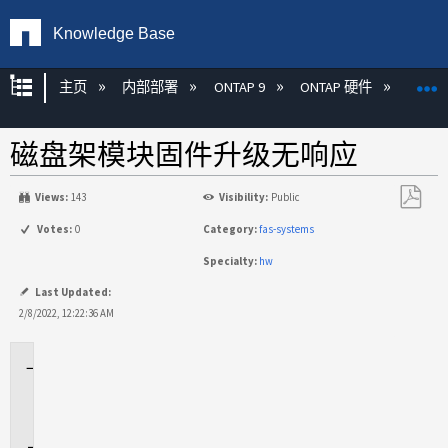
Knowledge Base
扩展/隐缩全局层次
主页
内部部署
ONTAP 9
ONTAP 硬件
ON
磁盘架模块固件升级无响应
Views:
143
Visibility:
Public
另
Votes:
0
Category:
fas-systems
存
Specialty:
hw
为
PDF
Last Updated:
2/8/2022, 12:22:36 AM
适
用
场
景