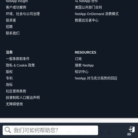
NetApp Insight
与 NetApp 合作
客户成功案例
美国公共部门合同
环境、社会与公司治理
NetApp OnDemand 消费模式
投资者
数据远见者中心
招聘
联系我们
法务
RESOURCES
一般条款和条件
订阅
隐私 & Cookie 政策
搜索 NetApp
版权
知识中心
专利
NetApp 对乌克兰局势的回应
商标
社区使用条款
奴隶制和人口贩运声明
无障碍使用
这篇文章对您有帮助吗？
©
2026
NetApp
中文（简体）
条款和条件
隐私政策
Cookie 政策
Cookie 设置
登