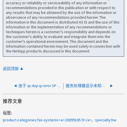
accuracy or reliability or serviceability of any information or
recommendations provided in this publication or with respect to
any results that may be obtained by the use of the information or
observance of any recommendations provided herein. The
information in this document is distributed AS IS and the use of this
information or the implementation of any recommendations or
techniques herein is a customer's responsibility and depends on
the customer's ability to evaluate and integrate them into the
customer's operational environment. This document and the
information contained herein may be used solely in connection with
the NetApp products discussed in this document.
返回顶部
由于 sp.dup.ip:error SP IP 地址正在被其他系统使用，服务处理器不可访问
服务处理器显示未知状态
推荐文章
标签
product-categories:fas-systems<a>20099185.9</a>
specialty:hw