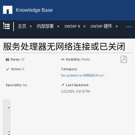
Knowledge Base
扩展/隐缩全局层次
主页
内部部署
ONTAP 9
ONTAP 硬件
ON
服务处理器无网络连接或已关闭
Views:
57
Visibility:
Public
另
Votes:
0
Category:
存
fas-systems<a>20099185.9</a>
为
Specialty:
hw
Last Updated:
PDF
2/21/2024, 3:52:52 PM
适
用
场
景
问