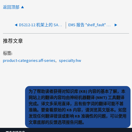
返回顶部
DS212-12 机架上的 SAS PHY 状态降级
EMS 报告 "shelf_fault" 并显示 "ses.status.ACPError ： critical"
推荐文章
标签
product-categories:aff-series
specialty:hw
为了帮助读者获得对知识库 (KB) 内容的基本了解，本
网站上的翻译内容均由神经机器翻译 (NMT) 工具翻译
完成。译文多采用直译，且有些字词的翻译可能不甚
准确。要查看原始的 KB 内容，请浏览英文版本。如您
发现任何翻译错误或影响 KB 准确性的问题，可以使用
文章底部的反馈选项报告问题。