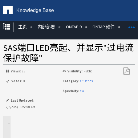
Knowledge Base
扩展/隐缩全局层次
主页
内部部署
ONTAP 9
ONTAP 硬件
ON
SAS端口LED亮起、并显示"过电流
保护故障"
Views:
85
Visibility:
Public
另
Votes:
0
Category:
aff-series
存
Specialty:
hw
为
PDF
Last Updated:
7/3/2023, 10:53:01 AM
适
用
场