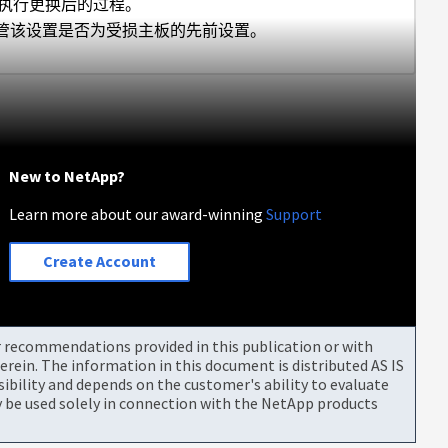
续执行更换后的过程。
不管该设置是否为受损主板的先前设置。
New to NetApp?
Learn more about our award-winning
Support
Create Account
or recommendations provided in this publication or with
rein. The information in this document is distributed AS IS
bility and depends on the customer's ability to evaluate
be used solely in connection with the NetApp products