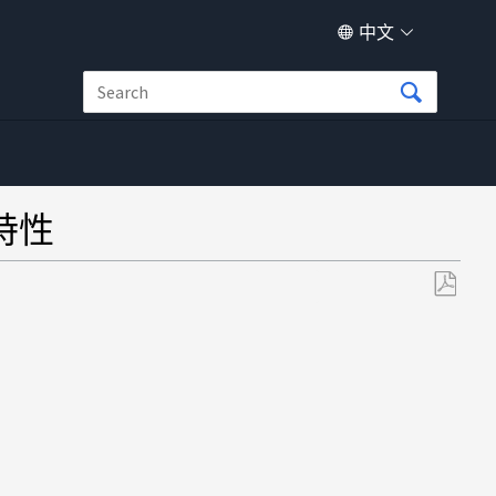
中文
特性
另
存
为
PDF