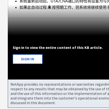
系统重新启动后、UTA/CNA端口的特性将设置为
如果此自动过程
未
按预期工作、则系统将继续使用 
Sign in to view the entire content of this KB article.
SIGN IN
NetApp provides no representations or warranties regarding 
respect to any results that may be obtained by the use of 
and the use of this information or the implementation of a
and integrate them into the customer's operational envir
discussed in this document.