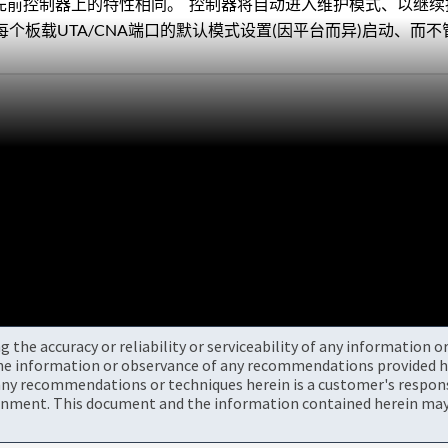
与先前控制器上的特性相同。 控制器将自动进入维护模式、以继
每个板载UTA/CNA端口的默认模式设置(因平台而异)启动、而
the accuracy or reliability or serviceability of any information 
the information or observance of any recommendations provided he
ny recommendations or techniques herein is a customer's responsi
onment. This document and the information contained herein may 