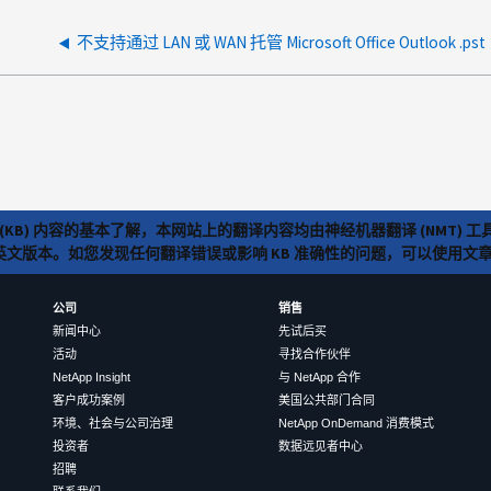
不支持通过 LAN 或 WAN 托管 Microsoft Office Outlook .pst
(KB) 内容的基本了解，本网站上的翻译内容均由神经机器翻译 (NMT
览英文版本。如您发现任何翻译错误或影响 KB 准确性的问题，可以使用
公司
销售
新闻中心
先试后买
活动
寻找合作伙伴
NetApp Insight
与 NetApp 合作
客户成功案例
美国公共部门合同
环境、社会与公司治理
NetApp OnDemand 消费模式
投资者
数据远见者中心
招聘