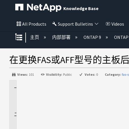
Knowledge Base
All Products
Support Bulletins
Videos
扩展/隐缩全局层次
主页
内部部署
ONTAP 9
ONTA
在更换FAS或AFF型号的主板
Views:
101
Visibility:
Public
Votes:
0
Category:
fas-
适
用
场
景
问
题
描