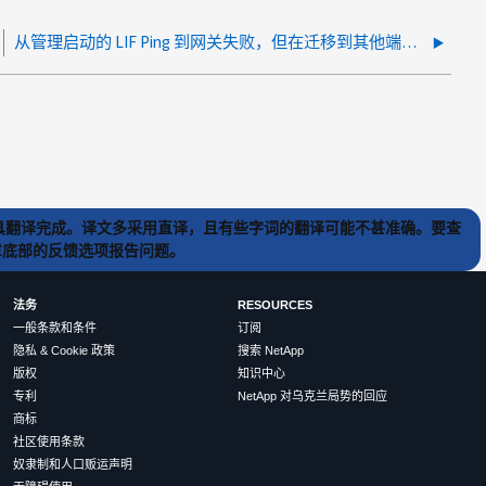
从管理启动的 LIF Ping 到网关失败，但在迁移到其他端口时有效
) 工具翻译完成。译文多采用直译，且有些字词的翻译可能不甚准确。要查
文章底部的反馈选项报告问题。
法务
RESOURCES
一般条款和条件
订阅
隐私 & Cookie 政策
搜索 NetApp
版权
知识中心
专利
NetApp 对乌克兰局势的回应
商标
社区使用条款
奴隶制和人口贩运声明