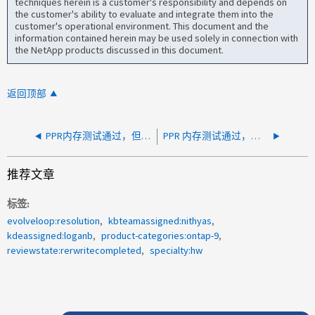
techniques herein is a customer's responsibility and depends on
the customer's ability to evaluate and integrate them into the
customer's operational environment. This document and the
information contained herein may be used solely in connection with
the NetApp products discussed in this document.
返回顶部
PPR内存测试通过，但LED故障灯保持亮起
PPR 内存测试通过，但 AFF A700s 的 LED 故障指示灯保持亮起状态
推荐文章
标签
evolveloop:resolution
kbteamassigned:nithyas
kdeassigned:loganb
product-categories:ontap-9
reviewstate:rerwritecompleted
specialty:hw