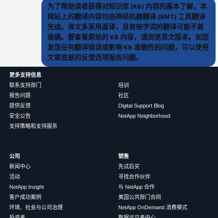
为了帮助读者获得对知识库 (KB) 内容的基本了解，本
网站上的翻译内容均由神经机器翻译 (NMT) 工具翻译
完成。译文多采用直译，且有些字词的翻译可能不甚
准确。要查看原始的 KB 内容，请浏览英文版本。如您
发现任何翻译错误或影响 KB 准确性的问题，可以使用
文章底部的反馈选项报告问题。
更多支持信息
联系支持部门
培训
报告问题
社区
提供反馈
Digital Support Blog
安全公告
NetApp Neighborhood
支持策略和支持服务
公司
销售
新闻中心
先试后买
活动
寻找合作伙伴
NetApp Insight
与 NetApp 合作
客户成功案例
美国公共部门合同
环境、社会与公司治理
NetApp OnDemand 消费模式
投资者
数据远见者中心