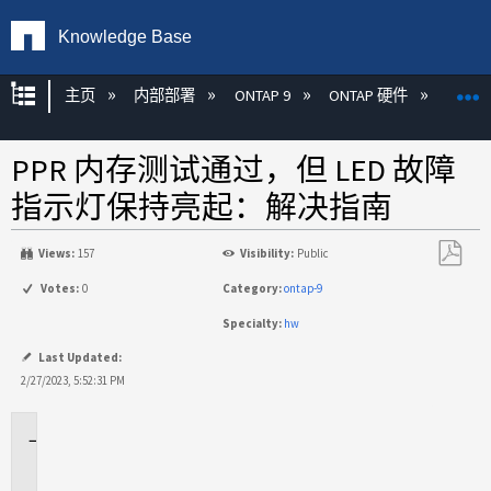
Knowledge Base
扩展/隐缩全局层次
主页
内部部署
ONTAP 9
ONTAP 硬件
ON
PPR 内存测试通过，但 LED 故障
指示灯保持亮起：解决指南
Views:
157
Visibility:
Public
另
Votes:
0
Category:
ontap-9
存
Specialty:
hw
为
PDF
Last Updated:
2/27/2023, 5:52:31 PM
适
用
场