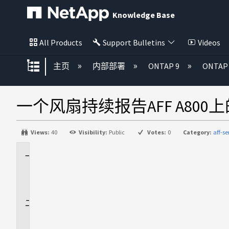
Knowledge Base
All Products
Support Bulletins
Videos
扩展/隐缩全局层次
主页
内部部署
ONTAP 9
ONTA
一个风扇持续报告AFF A800
Views:
40
Visibility:
Public
Votes:
0
Category:
aff-s
适
用
场
景
问
题
描