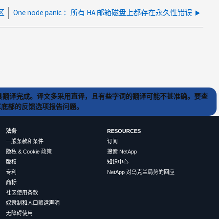
区
One node panic ：所有 HA 邮箱磁盘上都存在永久性错误
) 工具翻译完成。译文多采用直译，且有些字词的翻译可能不甚准确。要查
文章底部的反馈选项报告问题。
法务
RESOURCES
一般条款和条件
订阅
隐私 & Cookie 政策
搜索 NetApp
版权
知识中心
专利
NetApp 对乌克兰局势的回应
商标
社区使用条款
奴隶制和人口贩运声明
无障碍使用