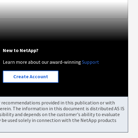
New to NetApp?
Learn more about our award-winning
Support
Create Account
or recommendations provided in this publication or with
rein. The information in this document is distributed AS IS
bility and depends on the customer's ability to evaluate
be used solely in connection with the NetApp products