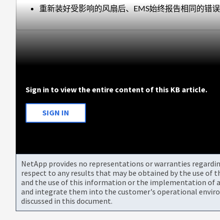
重新装好受影响的风扇后、EMS始终报告相同的错
Sign in to view the entire content of this KB article.
SIGN IN
NetApp provides no representations or warranties regarding 
respect to any results that may be obtained by the use of 
and the use of this information or the implementation of a
and integrate them into the customer's operational envir
discussed in this document.