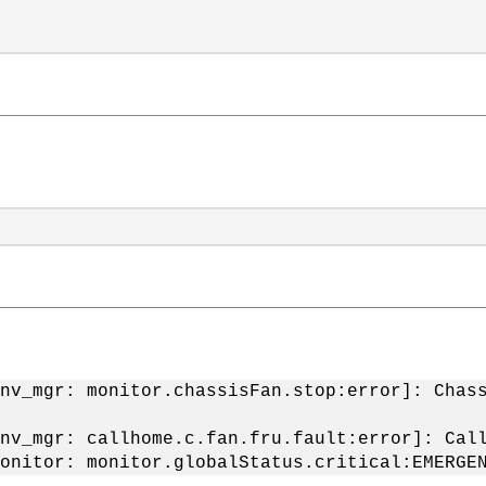
nv_mgr: monitor.chassisFan.stop:error]: Chas
nv_mgr: callhome.c.fan.fru.fault:error]: Cal
monitor: monitor.globalStatus.critical:EMERG