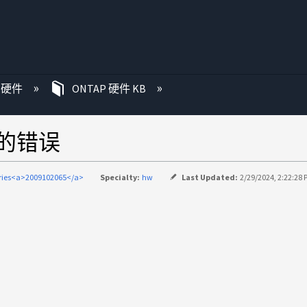
P 硬件
ONTAP 硬件 KB
上的错误
eries<a>2009102065</a>
Specialty:
hw
Last Updated:
2/29/2024, 2:22:28