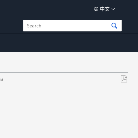
中文
 PM
另
存
为
PDF