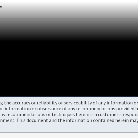
误。
the accuracy or reliability or serviceability of any information 
the information or observance of any recommendations provided he
ny recommendations or techniques herein is a customer's responsi
onment. This document and the information contained herein may 